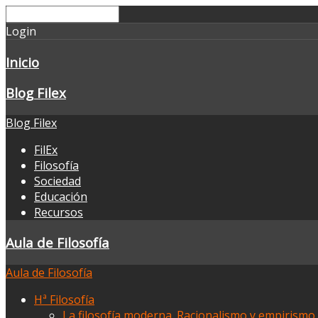
Login
Inicio
Blog Filex
Blog Filex
FilEx
Filosofía
Sociedad
Educación
Recursos
Aula de Filosofía
Aula de Filosofía
Hª Filosofía
La filosofía moderna. Racionalismo y empirismo