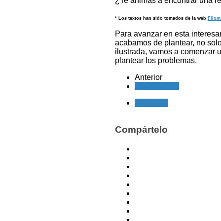
¿Te animas a encontrar una re
* Los textos han sido tomados de la web
Filom
Para avanzar en esta interesan
acabamos de plantear, no solo 
ilustrada, vamos a comenzar u
plantear los problemas.
Anterior
Siguiente >>
Siguiente
Compártelo