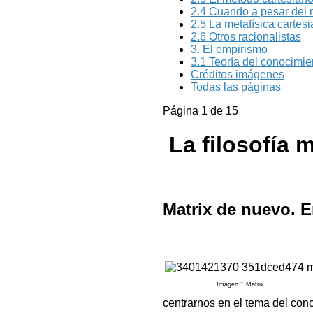
2.4 Cuando a pesar del 
2.5 La metafísica cartes
2.6 Otros racionalistas
3. El empirismo
3.1 Teoría del conocimie
Créditos imágenes
Todas las páginas
Página 1 de 15
La filosofía 
Matrix de nuevo. E
I
magen 1 Matrix
centrarnos en el tema del cono