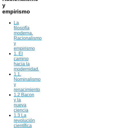
y
empirismo
La
filosofía
moderna.
Racionalismo
y
empirismo
1. El
camino
hacia la
modernidad.
1.1.
Nominalismo
y
renacimiento
1.2 Bacon
y la
nueva
ciencia
1.3 La
revolución
científica