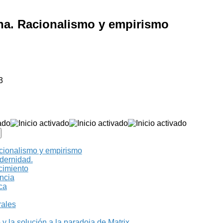
rna. Racionalismo y empirismo
3
acionalismo y empirismo
dernidad.
cimiento
ncia
ica
rales
 y la solución a la paradoja de Matrix