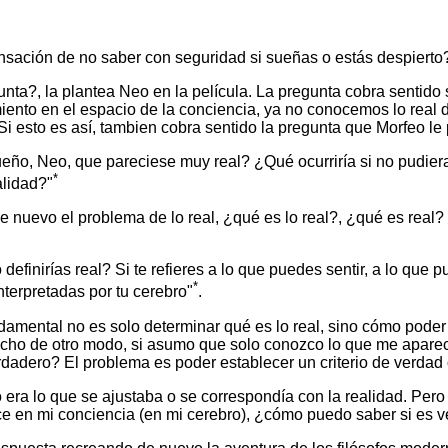
nsación de no saber con seguridad si sueñas o estás despierto
ta?, la plantea Neo en la película. La pregunta cobra sentido si
iento en el espacio de la conciencia, ya no conocemos lo real 
 Si esto es así, tambien cobra sentido la pregunta que Morfeo le
eño, Neo, que pareciese muy real? ¿Qué ocurriría si no pudiera
*
alidad?"
de nuevo el problema de lo real, ¿qué es lo real?, ¿qué es real?
finirías real? Si te refieres a lo que puedes sentir, a lo que pu
*
nterpretadas por tu cerebro"
.
damental no es solo determinar qué es lo real, sino cómo poder
icho de otro modo, si asumo que solo conozco lo que me apare
erdadero? El problema es poder establecer un criterio de verdad 
 era lo que se ajustaba o se correspondía con la realidad. Pero a
e en mi conciencia (en mi cerebro), ¿cómo puedo saber si es 