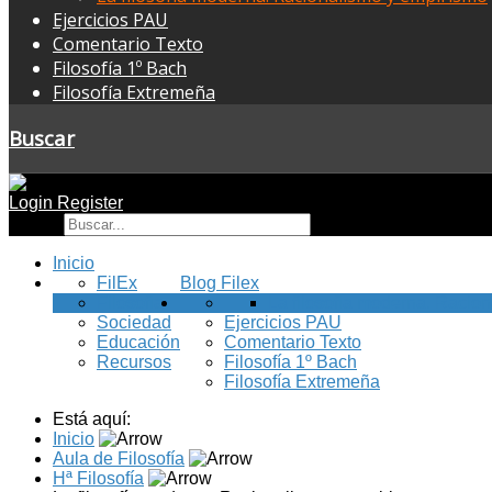
Ejercicios PAU
Comentario Texto
Filosofía 1º Bach
Filosofía Extremeña
Buscar
Login
Register
Buscar
Inicio
FilEx
Blog Filex
Filosofía
La filosofía moderna. Racio
Sociedad
Ejercicios PAU
Educación
Comentario Texto
Recursos
Filosofía 1º Bach
Filosofía Extremeña
Está aquí:
Inicio
Aula de Filosofía
Hª Filosofía