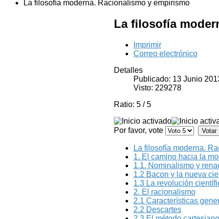
La filosofía moderna. Racionalismo y empirismo
La filosofía mode
Imprimir
Correo electrónico
Detalles
Publicado: 13 Junio 201
Visto: 229278
Ratio:
5
/
5
Por favor, vote
La filosofía moderna. R
1. El camino hacia la mo
1.1. Nominalismo y rena
1.2 Bacon y la nueva cie
1.3 La revolución científ
2. El racionalismo
2.1 Características gene
2.2 Descartes
2.3 El método cartesiano