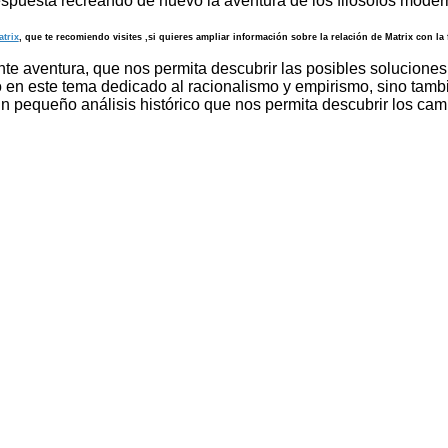
spuesta recreando de nuevo la aventura de los filósofos mode
atrix
, que te recomiendo visites ,si quieres ampliar información sobre la relación de Matrix con la f
te aventura, que nos permita descubrir las posibles soluciones
en este tema dedicado al racionalismo y empirismo, sino también
n pequeño análisis histórico que nos permita descubrir los ca