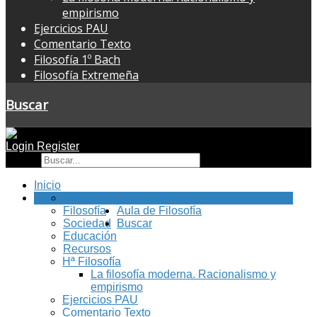
empirismo
Ejercicios PAU
Comentario Texto
Filosofía 1º Bach
Filosofía Extremeña
Buscar
Login
Register
Buscar
Inicio
FilEx
Blog Filex
Filosofía
Aula de Filosofía
Sociedad
Buscar
Educación
Recursos
Hª Filosofía
La filosofía moderna. Racionalismo y
empirismo
Ejercicios PAU
Comentario Texto