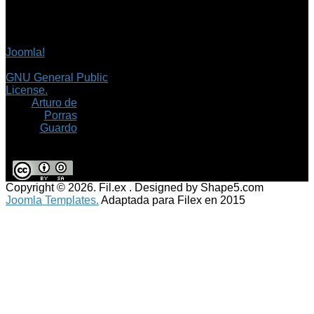
Copyright © 2026 Fil.ex
. Todos los derechos
reservados.
Joomla!
es software
libre, liberado bajo la
GNU General Public
License.
©
Arturo de
Porras
Guardo
Copyright © 2026. Fil.ex . Designed by Shape5.com
Joomla Templates.
Adaptada para Filex en 2015