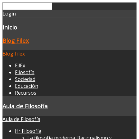
Login
Inicio
Blog Filex
Blog Filex
FilEx
Filosofía
Sociedad
Educación
Recursos
Aula de Filosofía
Aula de Filosofía
Hª Filosofía
La filosofía moderna. Racionalismo y