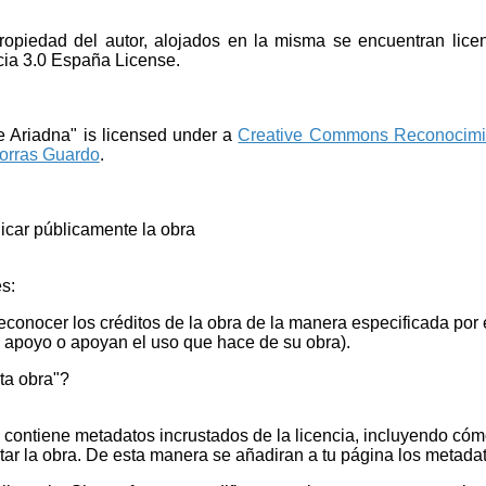
propiedad del autor, alojados en la misma se encuentran li
cia 3.0 España License.
de Ariadna"
is licensed under a
Creative Commons Reconocimien
Porras Guardo
.
nicar públicamente la obra
s:
onocer los créditos de la obra de la manera especificada por e
u apoyo o apoyan el uso que hace de su obra).
ta obra"?
 contiene metadatos incrustados de la licencia, incluyendo cóm
itar la obra. De esta manera se añadiran a tu página los metadat