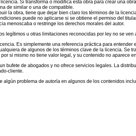
icencia. Si transforma o modifica esta obra para crear una obra 
una de similar o una de compatible.
ribuir la obra, tiene que dejar bien claro los términos de la licenc
diciones puede no aplicarse si se obtiene el permiso del titula
cia menoscaba o restringe los derechos morales del autor.
 legítimos u otras limitaciones reconocidas por ley no se ven a
encia. Es simplemente una referencia práctica para entender el 
cualquiera de algunos de los términos clave de la licencia. Se tr
or si mismo no tiene valor legal, y su contenido no aparece en 
 bufete de abogados y no ofrece servicios legales. La distrib
do-cliente.
te algún problema de autoría en algunos de los contenidos inclu