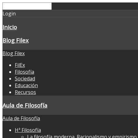
Login
Inicio
Blog Filex
Blog Filex
FilEx
Filosofía
Sociedad
Educación
Recursos
Aula de Filosofía
Aula de Filosofía
Hª Filosofía
La filosofía moderna. Racionalismo y empirismo