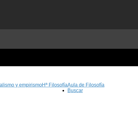
nalismo y empirismo
Hª Filosofía
Aula de Filosofía
Buscar