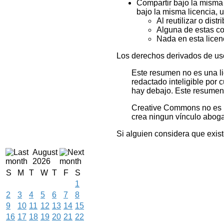
Compartir bajo la misma l
bajo la misma licencia, 
Al reutilizar o dist
Alguna de estas con
Nada en esta licen
Los derechos derivados de usos
Este resumen no es una lic
redactado inteligible por 
hay debajo. Este resumen p
Creative Commons no es un
crea ningun vínculo aboga
Si alguien considera que exis
August
2026
S
M
T
W
T
F
S
1
2
3
4
5
6
7
8
9
10
11
12
13
14
15
16
17
18
19
20
21
22