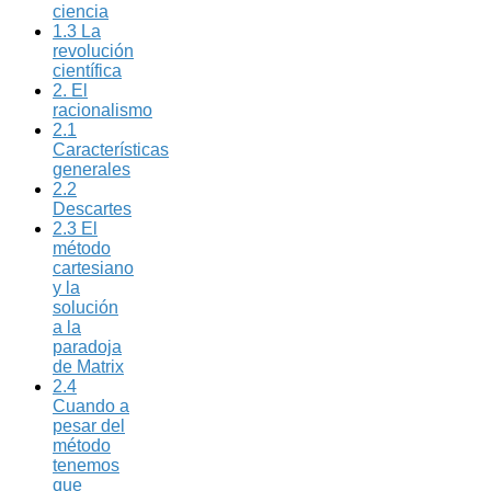
ciencia
1.3 La
revolución
científica
2. El
racionalismo
2.1
Características
generales
2.2
Descartes
2.3 El
método
cartesiano
y la
solución
a la
paradoja
de Matrix
2.4
Cuando a
pesar del
método
tenemos
que