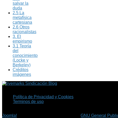
salvar la
duda
2.5 La
metafísica
cartesiana
2.6 Otros
racionalistas
3. El
empirismo
3.1 Teoría
del
conocimiento
(Locke y
Berkeley)
Créditos
imágenes
Sindicación Blog
Política de Privacidad y Cookies
Terminos de uso
Copyright © 2026 Fil.ex . Todos los derechos reservados.
Joomla!
es software libre, liberado bajo la
GNU General Public