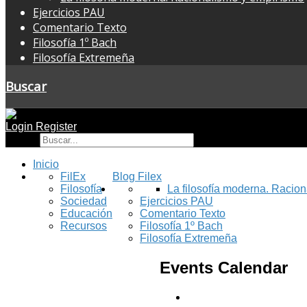
Ejercicios PAU
Comentario Texto
Filosofía 1º Bach
Filosofía Extremeña
Buscar
Login
Register
Buscar
Inicio
FilEx
Blog Filex
Filosofía
La filosofía moderna. Racio
Sociedad
Ejercicios PAU
Educación
Comentario Texto
Recursos
Filosofía 1º Bach
Filosofía Extremeña
Events Calendar