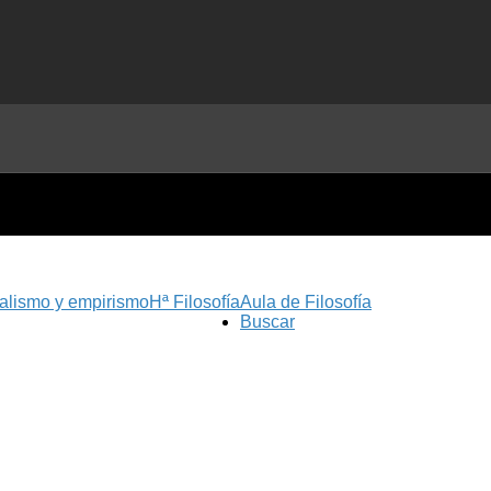
nalismo y empirismo
Hª Filosofía
Aula de Filosofía
Buscar