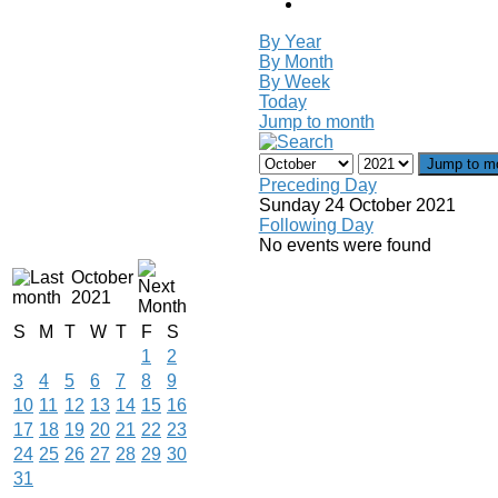
By Year
By Month
By Week
Today
Jump to month
Jump to m
Preceding Day
Sunday 24 October 2021
Following Day
No events were found
October
2021
S
M
T
W
T
F
S
1
2
3
4
5
6
7
8
9
10
11
12
13
14
15
16
17
18
19
20
21
22
23
24
25
26
27
28
29
30
31