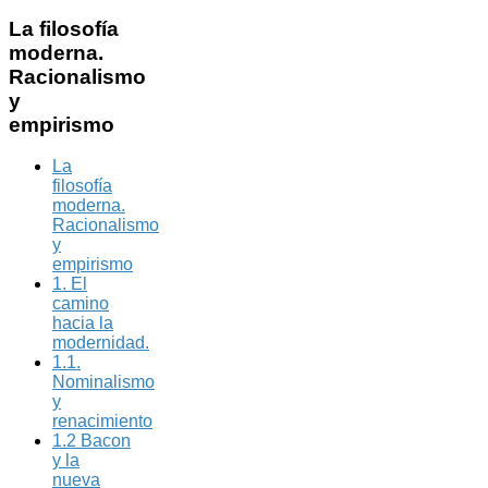
La
filosofía
moderna.
Racionalismo
y
empirismo
La
filosofía
moderna.
Racionalismo
y
empirismo
1. El
camino
hacia la
modernidad.
1.1.
Nominalismo
y
renacimiento
1.2 Bacon
y la
nueva