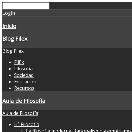
Login
Inicio
Blog Filex
Blog Filex
FilEx
Filosofía
Sociedad
Educación
Recursos
Aula de Filosofía
Aula de Filosofía
Hª Filosofía
La filosofía moderna. Racionalismo y empirismo