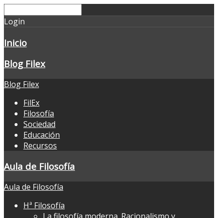
Login
Inicio
Blog Filex
Blog Filex
FilEx
Filosofía
Sociedad
Educación
Recursos
Aula de Filosofía
Aula de Filosofía
Hª Filosofía
La filosofía moderna. Racionalismo y