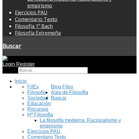
empirismo
Ejercicios PAU
Comentario Texto
Filosofía 1º Bach
Filosofía Extremeña
Buscar
Login
Register
Buscar
Inicio
FilEx
Blog Filex
Filosofía
Aula de Filosofía
Sociedad
Buscar
Educación
Recursos
Hª Filosofía
La filosofía moderna. Racionalismo y
empirismo
Ejercicios PAU
Comentario Texto