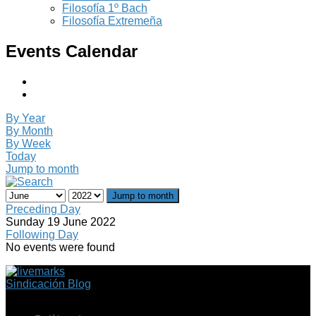
Filosofía 1º Bach
Filosofía Extremeña
Events Calendar
By Year
By Month
By Week
Today
Jump to month
Jump to month
Preceding Day
Sunday 19 June 2022
Following Day
No events were found
Sindicación Blog