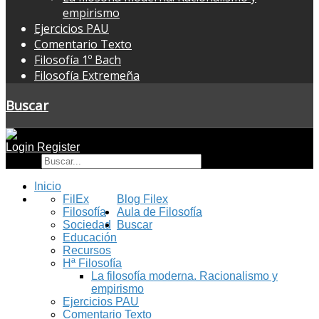
empirismo
Ejercicios PAU
Comentario Texto
Filosofía 1º Bach
Filosofía Extremeña
Buscar
Login
Register
Buscar
Inicio
FilEx
Blog Filex
Filosofía
Aula de Filosofía
Sociedad
Buscar
Educación
Recursos
Hª Filosofía
La filosofía moderna. Racionalismo y
empirismo
Ejercicios PAU
Comentario Texto