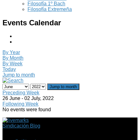
Filosofía 1º Bach
Filosofía Extremeña
Events Calendar
By Year
By Month
By Week
Today
Jump to month
Jump to month
Preceding Week
26 June - 02 July, 2022
Following Week
No events were found
Sindicación Blog