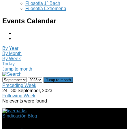
Filosofía 1º Bach
Filosofía Extremeña
Events Calendar
By Year
By Month
By Week
Today
Jump to month
Jump to month
Preceding Week
24 - 30 September, 2023
Following Week
No events were found
Sindicación Blog