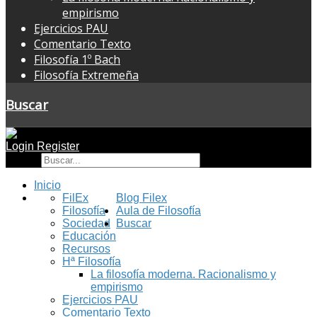
empirismo
Ejercicios PAU
Comentario Texto
Filosofía 1º Bach
Filosofía Extremeña
Buscar
Login
Register
Buscar
Inicio
FilEx
Blog Filex
Filosofía
Aula de Filosofía
Sociedad
Buscar
Educación
Recursos
Hª Filosofía
La filosofía moderna. Racionalismo y
empirismo
Ejercicios PAU
Comentario Texto