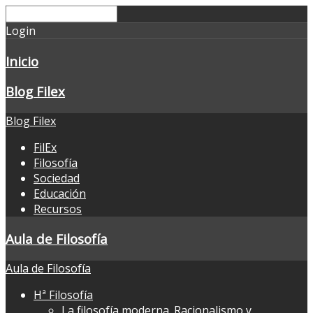
Login
Inicio
Blog Filex
Blog Filex
FilEx
Filosofía
Sociedad
Educación
Recursos
Aula de Filosofía
Aula de Filosofía
Hª Filosofía
La filosofía moderna. Racionalismo y