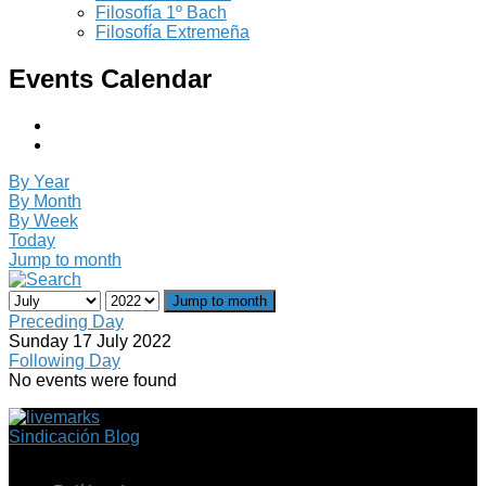
Filosofía 1º Bach
Filosofía Extremeña
Events Calendar
By Year
By Month
By Week
Today
Jump to month
Jump to month
Preceding Day
Sunday 17 July 2022
Following Day
No events were found
Sindicación Blog