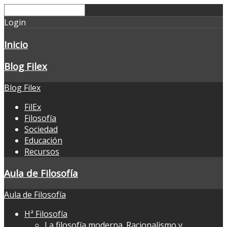
Login
Inicio
Blog Filex
Blog Filex
FilEx
Filosofía
Sociedad
Educación
Recursos
Aula de Filosofía
Aula de Filosofía
Hª Filosofía
La filosofía moderna. Racionalismo y