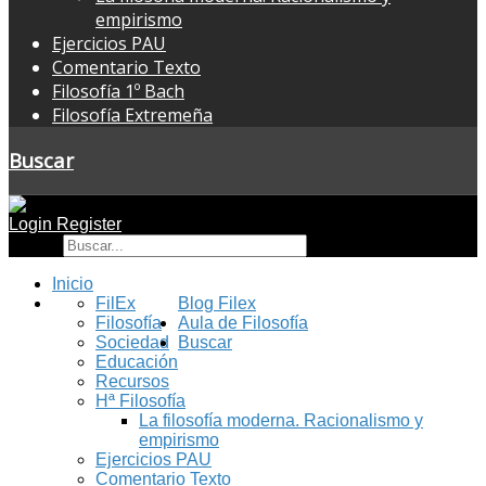
empirismo
Ejercicios PAU
Comentario Texto
Filosofía 1º Bach
Filosofía Extremeña
Buscar
Login
Register
Buscar
Inicio
FilEx
Blog Filex
Filosofía
Aula de Filosofía
Sociedad
Buscar
Educación
Recursos
Hª Filosofía
La filosofía moderna. Racionalismo y
empirismo
Ejercicios PAU
Comentario Texto