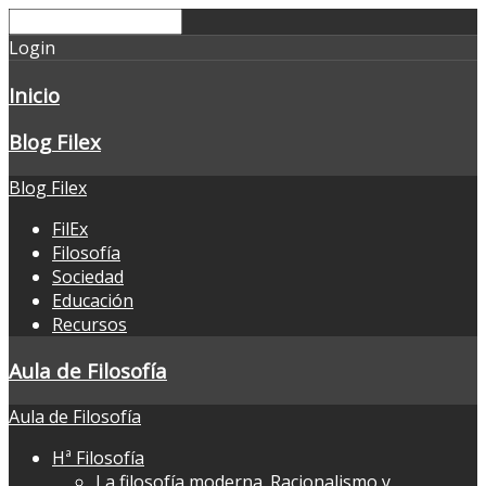
Login
Inicio
Blog Filex
Blog Filex
FilEx
Filosofía
Sociedad
Educación
Recursos
Aula de Filosofía
Aula de Filosofía
Hª Filosofía
La filosofía moderna. Racionalismo y