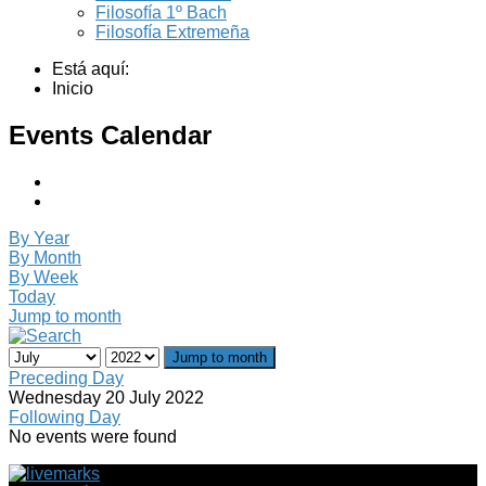
Filosofía 1º Bach
Filosofía Extremeña
Está aquí:
Inicio
Events Calendar
By Year
By Month
By Week
Today
Jump to month
Jump to month
Preceding Day
Wednesday 20 July 2022
Following Day
No events were found