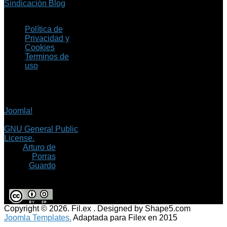
Sindicación Blog
Política de
Privacidad y
Cookies
Terminos de
uso
Copyright © 2026 Fil.ex
. Todos los derechos
reservados.
Joomla!
es software
libre, liberado bajo la
GNU General Public
License.
©
Arturo de
Porras
Guardo
Copyright © 2026. Fil.ex . Designed by Shape5.com
Joomla Templates.
Adaptada para Filex en 2015