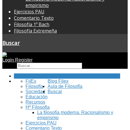
empirismo
Ejercicios PAU
Comentario Texto
Filosofía 1º Bach
Filosofía Extremeña
Buscar
Login
Register
Buscar
Inicio
FilEx
Blog Filex
Filosofía
Aula de Filosofía
Sociedad
Buscar
Educación
Recursos
Hª Filosofía
La filosofía moderna. Racionalismo y
empirismo
Ejercicios PAU
Comentario Texto