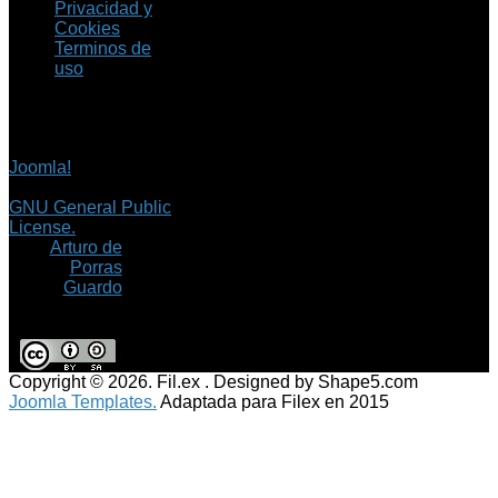
Privacidad y
Cookies
Terminos de
uso
Copyright © 2026 Fil.ex
. Todos los derechos
reservados.
Joomla!
es software
libre, liberado bajo la
GNU General Public
License.
©
Arturo de
Porras
Guardo
Copyright © 2026. Fil.ex . Designed by Shape5.com
Joomla Templates.
Adaptada para Filex en 2015