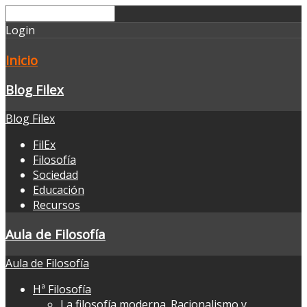
Login
Inicio
Blog Filex
Blog Filex
FilEx
Filosofía
Sociedad
Educación
Recursos
Aula de Filosofía
Aula de Filosofía
Hª Filosofía
La filosofía moderna. Racionalismo y