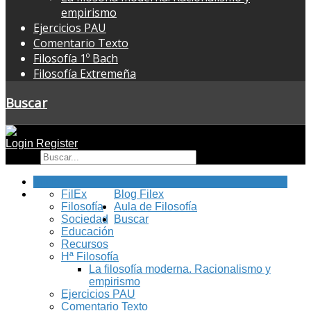
empirismo
Ejercicios PAU
Comentario Texto
Filosofía 1º Bach
Filosofía Extremeña
Buscar
Login
Register
Buscar
Inicio
FilEx
Blog Filex
Filosofía
Aula de Filosofía
Sociedad
Buscar
Educación
Recursos
Hª Filosofía
La filosofía moderna. Racionalismo y
empirismo
Ejercicios PAU
Comentario Texto