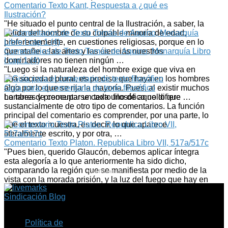
Comentario Texto Kant, Respuesta a ¿qué es
Ilustración?
"He situado el punto central de la Ilustración, a saber, la
salida del hombre de su culpable minoría de edad,
preferentemente, en cuestiones religiosas, porque en lo
que atañe a las artes y las cien­cias nuestros
Comentarios de Texto Tomás de Aquino, Monarquía Libro
dominadores no tienen ningún …
I cap 1 (4)
"Luego si la naturaleza del hombre exige que viva en
una sociedad plural, es preciso que haya en los hombres
algo por lo que se rija la mayoría. Pues, al existir muchos
Guía para el comentario de texto filosófico
hombres y preocuparse cada uno de aquello que …
La tarea de comentar un texto filosófico no difiere
sustancialmente de otro tipo de comentarios. La función
principal del comentario es comprender, por una parte, lo
que el texto muestra, es decir, lo que aparece
literalmente escrito, y por otra, …
Comentario Texto Platon. Republica Libro VII, 517a/517c
"Pues bien, querido Glaucón, debemos aplicar íntegra
esta alegoría a lo que anteriormente ha sido dicho,
comparando la región que se manifiesta por medio de la
CedThumbnails
vista con la morada prisión, y la luz del fuego que hay en
ella …
Sindicación Blog
Política de