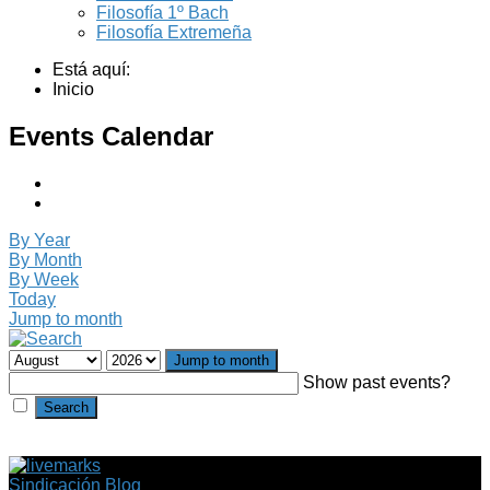
Filosofía 1º Bach
Filosofía Extremeña
Está aquí:
Inicio
Events Calendar
By Year
By Month
By Week
Today
Jump to month
Jump to month
Show past events?
Sindicación Blog