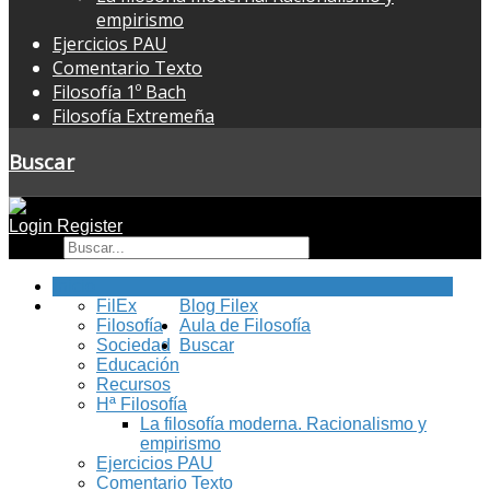
empirismo
Ejercicios PAU
Comentario Texto
Filosofía 1º Bach
Filosofía Extremeña
Buscar
Login
Register
Buscar
Inicio
FilEx
Blog Filex
Filosofía
Aula de Filosofía
Sociedad
Buscar
Educación
Recursos
Hª Filosofía
La filosofía moderna. Racionalismo y
empirismo
Ejercicios PAU
Comentario Texto