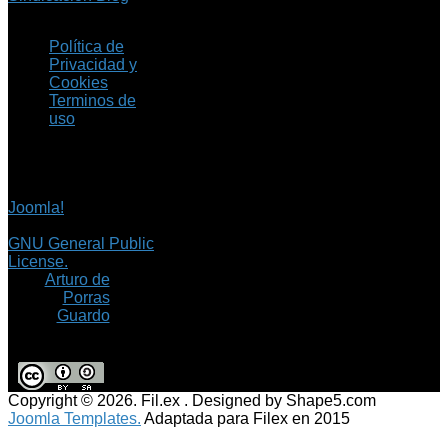
Política de
Privacidad y
Cookies
Terminos de
uso
Copyright © 2026 Fil.ex
. Todos los derechos
reservados.
Joomla!
es software
libre, liberado bajo la
GNU General Public
License.
©
Arturo de
Porras
Guardo
Copyright © 2026. Fil.ex . Designed by Shape5.com
Joomla Templates.
Adaptada para Filex en 2015