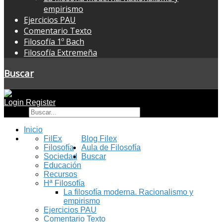
empirismo
Ejercicios PAU
Comentario Texto
Filosofía 1º Bach
Filosofía Extremeña
Buscar
Login
Register
Buscar
Inicio
FilEx
Blog Filex
Filosofía
Aula de Filosofía
Sociedad
Buscar
Educación
Recursos
Hª Filosofía
La filosofía moderna. Racionalismo y
empirismo
Ejercicios PAU
Comentario Texto