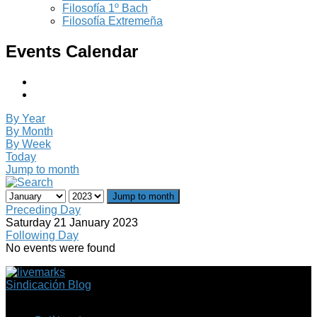
Filosofía 1º Bach
Filosofía Extremeña
Events Calendar
By Year
By Month
By Week
Today
Jump to month
Jump to month
Preceding Day
Saturday 21 January 2023
Following Day
No events were found
Sindicación Blog