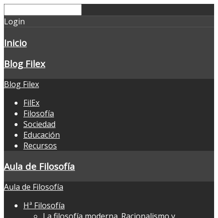
Login
Inicio
Blog Filex
Blog Filex
FilEx
Filosofía
Sociedad
Educación
Recursos
Aula de Filosofía
Aula de Filosofía
Hª Filosofía
La filosofía moderna. Racionalismo y