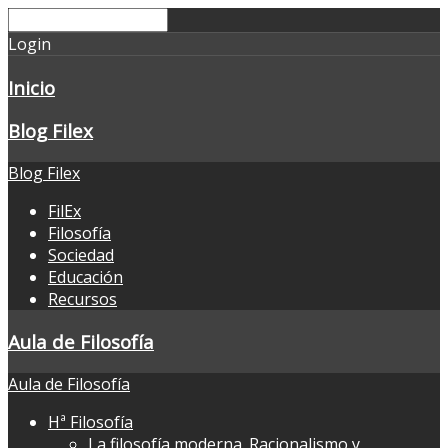
Login
Inicio
Blog Filex
Blog Filex
FilEx
Filosofía
Sociedad
Educación
Recursos
Aula de Filosofía
Aula de Filosofía
Hª Filosofía
La filosofía moderna. Racionalismo y