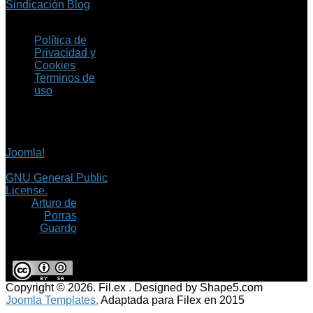
Sindicación Blog
Política de
Privacidad y
Cookies
Terminos de
uso
Copyright © 2026 Fil.ex
. Todos los derechos
reservados.
Joomla!
es software
libre, liberado bajo la
GNU General Public
License.
©
Arturo de
Porras
Guardo
Copyright © 2026. Fil.ex . Designed by Shape5.com
Joomla Templates.
Adaptada para Filex en 2015