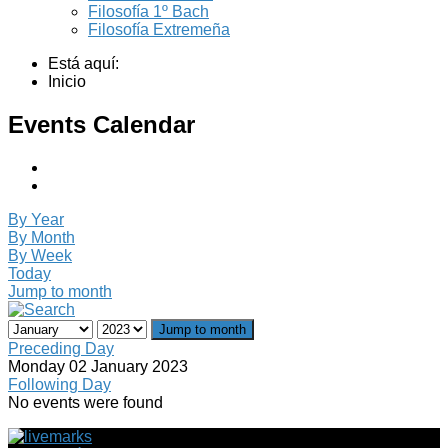
Filosofía 1º Bach
Filosofía Extremeña
Está aquí:
Inicio
Events Calendar
By Year
By Month
By Week
Today
Jump to month
Jump to month
Preceding Day
Monday 02 January 2023
Following Day
No events were found