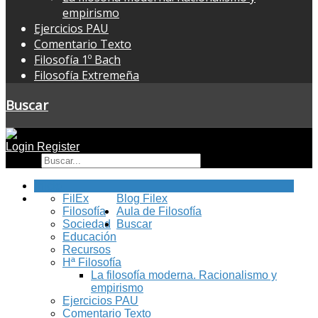
empirismo
Ejercicios PAU
Comentario Texto
Filosofía 1º Bach
Filosofía Extremeña
Buscar
Login
Register
Buscar
Inicio
FilEx
Blog Filex
Filosofía
Aula de Filosofía
Sociedad
Buscar
Educación
Recursos
Hª Filosofía
La filosofía moderna. Racionalismo y
empirismo
Ejercicios PAU
Comentario Texto