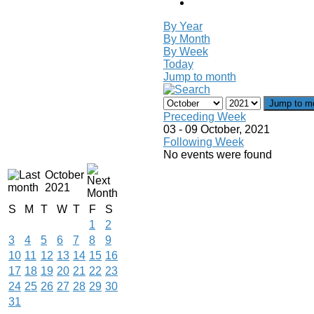
By Year
By Month
By Week
Today
Jump to month
Jump to m
Preceding Week
03 - 09 October, 2021
Following Week
No events were found
October
2021
S
M
T
W
T
F
S
1
2
3
4
5
6
7
8
9
10
11
12
13
14
15
16
17
18
19
20
21
22
23
24
25
26
27
28
29
30
31