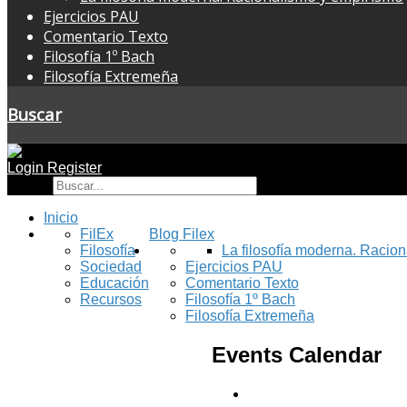
Ejercicios PAU
Comentario Texto
Filosofía 1º Bach
Filosofía Extremeña
Buscar
Login
Register
Buscar
Inicio
FilEx
Blog Filex
Filosofía
La filosofía moderna. Racio
Sociedad
Ejercicios PAU
Educación
Comentario Texto
Recursos
Filosofía 1º Bach
Filosofía Extremeña
Events Calendar