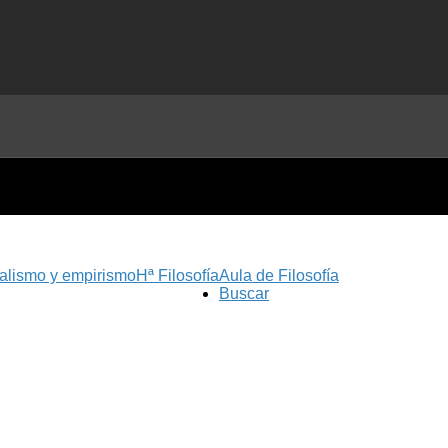
nalismo y empirismo
Hª Filosofía
Aula de Filosofía
Buscar