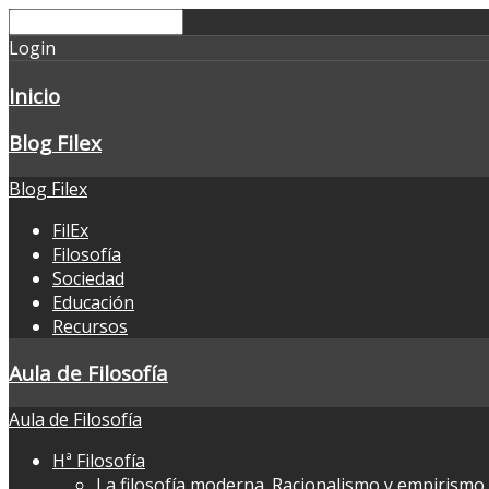
Login
Inicio
Blog Filex
Blog Filex
FilEx
Filosofía
Sociedad
Educación
Recursos
Aula de Filosofía
Aula de Filosofía
Hª Filosofía
La filosofía moderna. Racionalismo y empirismo