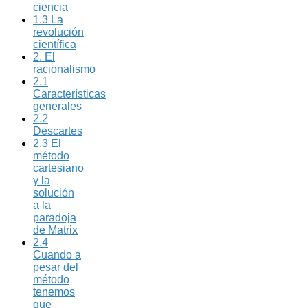
ciencia
1.3 La
revolución
científica
2. El
racionalismo
2.1
Características
generales
2.2
Descartes
2.3 El
método
cartesiano
y la
solución
a la
paradoja
de Matrix
2.4
Cuando a
pesar del
método
tenemos
que