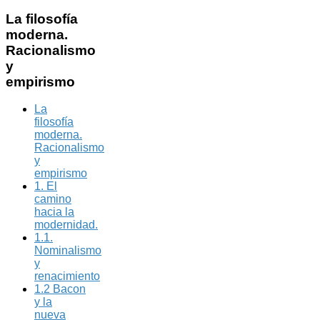
La
filosofía
moderna.
Racionalismo
y
empirismo
La
filosofía
moderna.
Racionalismo
y
empirismo
1. El
camino
hacia la
modernidad.
1.1.
Nominalismo
y
renacimiento
1.2 Bacon
y la
nueva