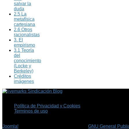
salvar la
duda
2.5 La
metafísica
cartesiana
2.6 Otros
racionalistas
3. El
empirismo
3.1 Teoría
del
conocimiento
(Locke y
Berkeley)
Créditos
imágenes
Sindicación Blog
Política de Privacidad y Cookies
Terminos de uso
Copyright © 2026 Fil.ex . Todos los derechos reservados.
Joomla!
es software libre, liberado bajo la
GNU General Public