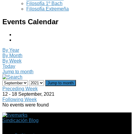
Filosofía 1º Bach
Filosofía Extremeña
Events Calendar
By Year
By Month
By Week
Today
Jump to month
Jump to month
Preceding Week
12 - 18 September, 2021
Following Week
No events were found
Sindicación Blog