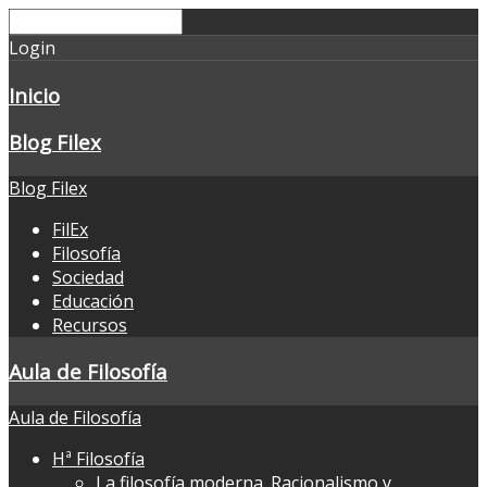
Login
Inicio
Blog Filex
Blog Filex
FilEx
Filosofía
Sociedad
Educación
Recursos
Aula de Filosofía
Aula de Filosofía
Hª Filosofía
La filosofía moderna. Racionalismo y