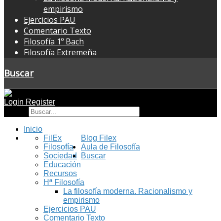
empirismo
Ejercicios PAU
Comentario Texto
Filosofía 1º Bach
Filosofía Extremeña
Buscar
Login
Register
Buscar
Inicio
FilEx
Blog Filex
Filosofía
Aula de Filosofía
Sociedad
Buscar
Educación
Recursos
Hª Filosofía
La filosofía moderna. Racionalismo y
empirismo
Ejercicios PAU
Comentario Texto