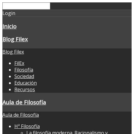
Login
Inicio
Blog Filex
Blog Filex
FilEx
Filosofía
Sociedad
Educación
Recursos
Aula de Filosofía
Aula de Filosofía
Hª Filosofía
La filosofía moderna. Racionalismo y