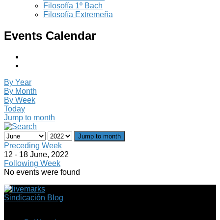
Filosofía 1º Bach
Filosofía Extremeña
Events Calendar
By Year
By Month
By Week
Today
Jump to month
Jump to month
Preceding Week
12 - 18 June, 2022
Following Week
No events were found
Sindicación Blog