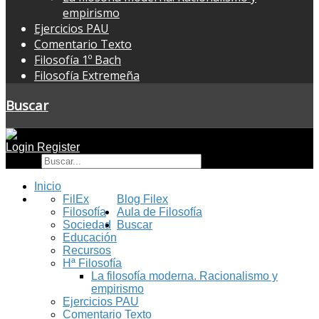
empirismo
Ejercicios PAU
Comentario Texto
Filosofía 1º Bach
Filosofía Extremeña
Buscar
Login
Register
Buscar
Inicio
FilEx
Blog Filex
Filosofía
Aula de Filosofía
Sociedad
Buscar
Educación
Recursos
Hª Filosofía
La filosofía moderna. Racionalismo y
empirismo
Ejercicios PAU
Comentario Texto