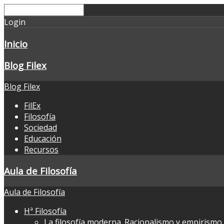
Login
Inicio
Blog Filex
Blog Filex
FilEx
Filosofía
Sociedad
Educación
Recursos
Aula de Filosofía
Aula de Filosofía
Hª Filosofía
La filosofía moderna. Racionalismo y empirismo