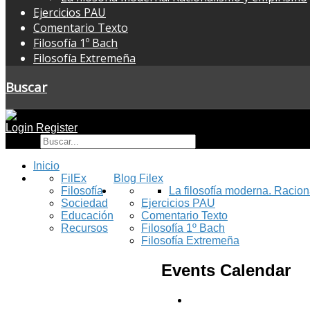
Ejercicios PAU
Comentario Texto
Filosofía 1º Bach
Filosofía Extremeña
Buscar
Login
Register
Buscar
Inicio
FilEx
Blog Filex
Filosofía
La filosofía moderna. Racio
Sociedad
Ejercicios PAU
Educación
Comentario Texto
Recursos
Filosofía 1º Bach
Filosofía Extremeña
Events Calendar