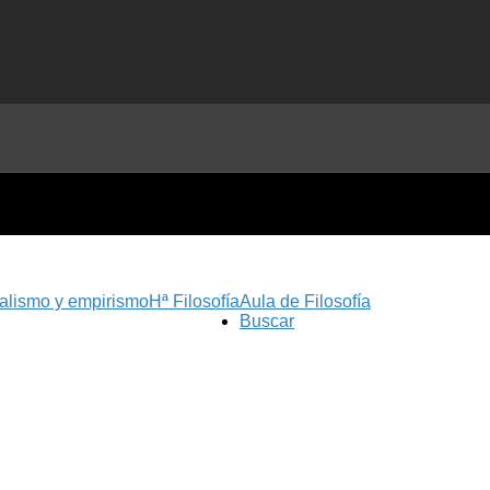
nalismo y empirismo
Hª Filosofía
Aula de Filosofía
Buscar