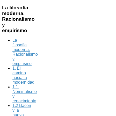
La
filosofía
moderna.
Racionalismo
y
empirismo
La
filosofía
moderna.
Racionalismo
y
empirismo
1. El
camino
hacia la
modernidad.
1.1.
Nominalismo
y
renacimiento
1.2 Bacon
y la
nueva