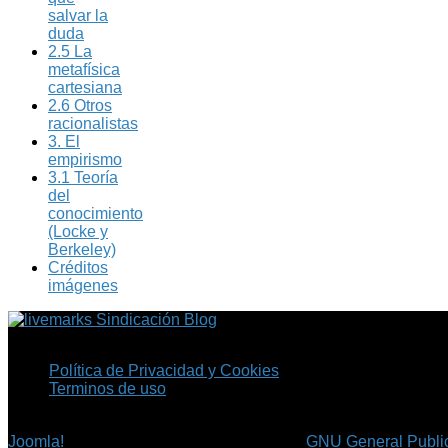
salvar la
duda
2.5 La
metafísica
cartesiana
2.6 Otros
racionalistas
3. El
empirismo
3.1 Teoría
del
conocimiento
(Locke y
Berkeley)
Créditos
imágenes
Sindicación Blog
Política de Privacidad y Cookies
Terminos de uso
Copyright © 2026 Fil.ex . Todos los derechos reservados.
Joomla!
es software libre, liberado bajo la
GNU General Public