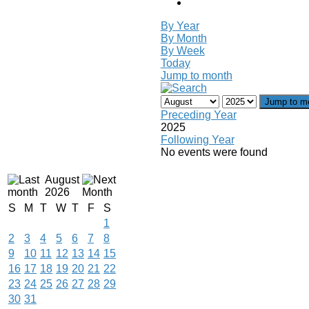
By Year
By Month
By Week
Today
Jump to month
Jump to m
Preceding Year
2025
Following Year
No events were found
August
2026
S
M
T
W
T
F
S
1
2
3
4
5
6
7
8
9
10
11
12
13
14
15
16
17
18
19
20
21
22
23
24
25
26
27
28
29
30
31