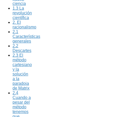
ciencia
1.3 La
revolución
científica
2. El
racionalismo
2.1
Características
generales
2.2
Descartes
2.3 El
método
cartesiano
y la
solución
a la
paradoja
de Matrix
2.4
Cuando a
pesar del
método
tenemos
que