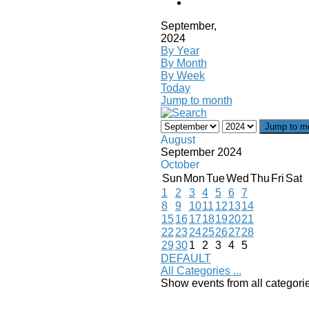
September,
2024
By Year
By Month
By Week
Today
Jump to month
Jump to m
August
September 2024
October
Sun
Mon
Tue
Wed
Thu
Fri
Sat
1
2
3
4
5
6
7
8
9
10
11
12
13
14
15
16
17
18
19
20
21
22
23
24
25
26
27
28
29
30
1
2
3
4
5
DEFAULT
All Categories ...
Show events from all categori