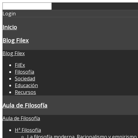
Login
Inicio
Blog Filex
Blog Filex
FilEx
Filosofía
Sociedad
Educación
Recursos
Aula de Filosofía
Aula de Filosofía
Hª Filosofía
La filosofía moderna. Racionalismo y empirismo