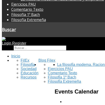
Ejercicios PAU
Comentario Texto
Filosofía 1º Bach
Filosofía Extremeña
Buscar
Login
Register
Buscar
Inicio
FilEx
Blog Filex
Filosofía
La filosofía moderna. Racio
Sociedad
Ejercicios PAU
Educación
Comentario Texto
Recursos
Filosofía 1º Bach
Filosofía Extremeña
Events Calendar