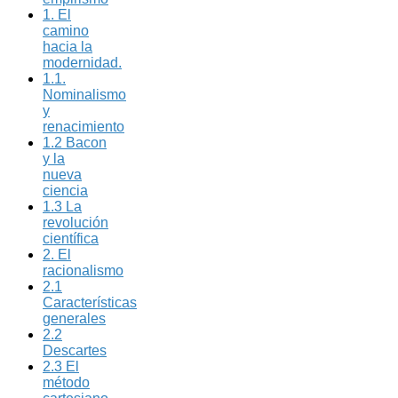
1. El
camino
hacia la
modernidad.
1.1.
Nominalismo
y
renacimiento
1.2 Bacon
y la
nueva
ciencia
1.3 La
revolución
científica
2. El
racionalismo
2.1
Características
generales
2.2
Descartes
2.3 El
método