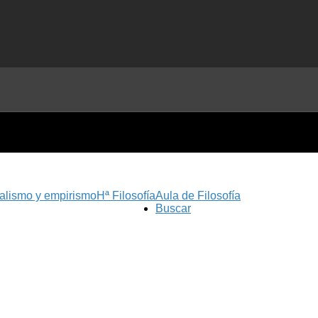
nalismo y empirismo
Hª Filosofía
Aula de Filosofía
Buscar