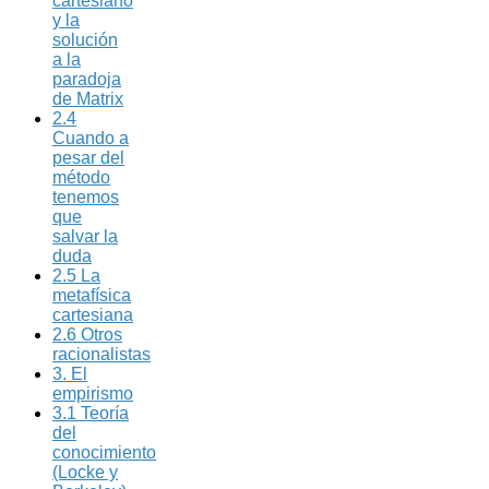
cartesiano
y la
solución
a la
paradoja
de Matrix
2.4
Cuando a
pesar del
método
tenemos
que
salvar la
duda
2.5 La
metafísica
cartesiana
2.6 Otros
racionalistas
3. El
empirismo
3.1 Teoría
del
conocimiento
(Locke y