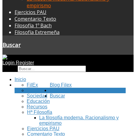
empirismo
Ejercicios PAU
Comentario Texto
Filosofía 1º Bach
Filosofía Extremeña
Buscar
Login
Register
Buscar
Inicio
FilEx
Blog Filex
Filosofía
Aula de Filosofía
Sociedad
Buscar
Educación
Recursos
Hª Filosofía
La filosofía moderna. Racionalismo y
empirismo
Ejercicios PAU
Comentario Texto