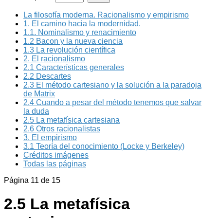
La filosofía moderna. Racionalismo y empirismo
1. El camino hacia la modernidad.
1.1. Nominalismo y renacimiento
1.2 Bacon y la nueva ciencia
1.3 La revolución científica
2. El racionalismo
2.1 Características generales
2.2 Descartes
2.3 El método cartesiano y la solución a la paradoja
de Matrix
2.4 Cuando a pesar del método tenemos que salvar
la duda
2.5 La metafísica cartesiana
2.6 Otros racionalistas
3. El empirismo
3.1 Teoría del conocimiento (Locke y Berkeley)
Créditos imágenes
Todas las páginas
Página 11 de 15
2.5 La metafísica