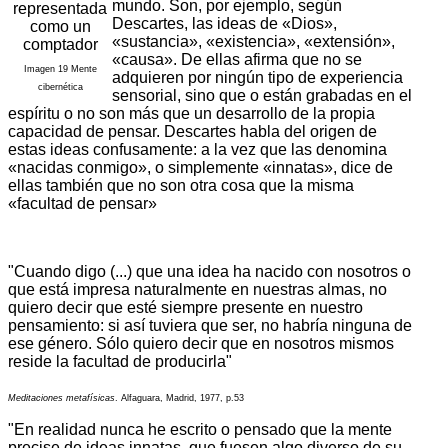
mundo. Son, por ejemplo, según
Descartes, las ideas de «Dios»,
«sustancia», «existencia», «extensión»,
«causa». De ellas afirma que no se
Imagen 19 Mente
adquieren por ningún tipo de experiencia
cibernética
sensorial, sino que o están grabadas en el
espíritu o no son más que un desarrollo de la propia
capacidad de pensar. Descartes habla del origen de
estas ideas confusamente: a la vez que las denomina
«nacidas conmigo», o simplemente «innatas», dice de
ellas también que no son otra cosa que la misma
«facultad de pensar»
"Cuando digo (...) que una idea ha nacido con nosotros o
que está impresa naturalmente en nuestras almas, no
quiero decir que esté siempre presente en nuestro
pensamiento: si así tuviera que ser, no habría ninguna de
ese género. Sólo quiero decir que en nosotros mismos
reside la facultad de producirla"
Meditaciones metafísicas
. Alfaguara, Madrid, 1977, p.53
"En realidad nunca he escrito o pensado que la mente
precise de ideas innatas, que fuesen algo diverso de su