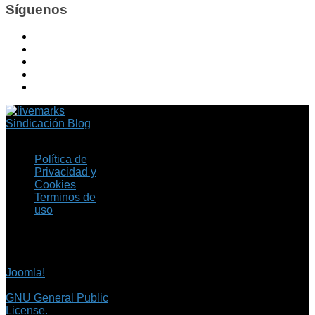
Síguenos
Sindicación Blog
Política de
Privacidad y
Cookies
Terminos de
uso
Copyright © 2026 Fil.ex
. Todos los derechos
reservados.
Joomla!
es software
libre, liberado bajo la
GNU General Public
License.