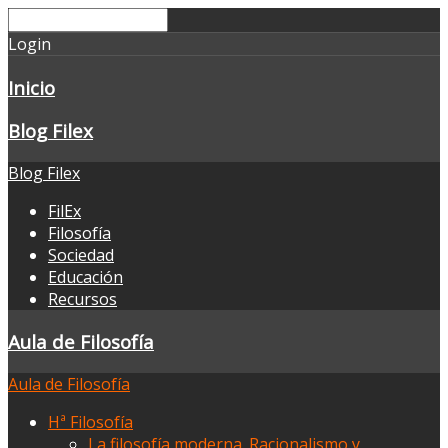
Login
Inicio
Blog Filex
Blog Filex
FilEx
Filosofía
Sociedad
Educación
Recursos
Aula de Filosofía
Aula de Filosofía
Hª Filosofía
La filosofía moderna. Racionalismo y