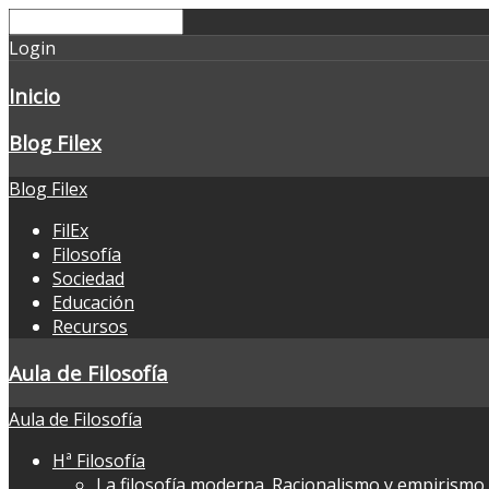
Login
Inicio
Blog Filex
Blog Filex
FilEx
Filosofía
Sociedad
Educación
Recursos
Aula de Filosofía
Aula de Filosofía
Hª Filosofía
La filosofía moderna. Racionalismo y empirismo