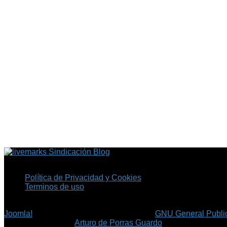
Sindicación Blog
Política de Privacidad y Cookies
Terminos de uso
Copyright © 2026 Fil.ex . Todos los derechos reservados.
Joomla!
es software libre, liberado bajo la
GNU General Public
©
Arturo de Porras Guardo