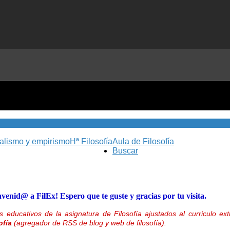
nalismo y empirismo
Hª Filosofía
Aula de Filosofía
Buscar
nvenid@ a FilEx! Espero que te guste y gracias por tu visita.
 educativos de la asignatura de Filosofía ajustados al curriculo 
ofía
(agregador de RSS de blog y web de filosofía).