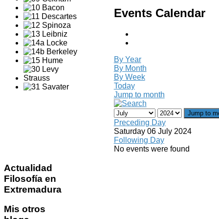
Events Calendar
By Year
By Month
By Week
Today
Jump to month
Jump to m
Preceding Day
Saturday 06 July 2024
Following Day
No events were found
Actualidad
Filosofía en
Extremadura
Mis
otros