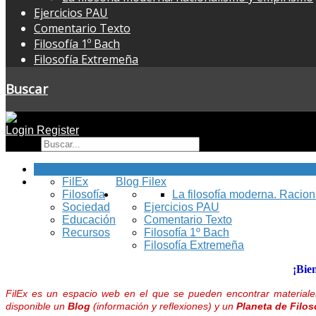
Ejercicios PAU
Comentario Texto
Filosofía 1º Bach
Filosofía Extremeña
Buscar
Login
Register
Buscar
Inicio
FilEx
Blog Filex
Filosofía
La filosofía moderna. Racio
Sociedad
Ejercicios PAU
Educación
Comentario Texto
Recursos
Filosofía 1º Bach
Filosofía Extremeña
¡Bie
FilEx es un espacio web en el que se pueden encontrar materiales
disponible un
Blog
(información y reflexiones) y un
Planeta de Filos