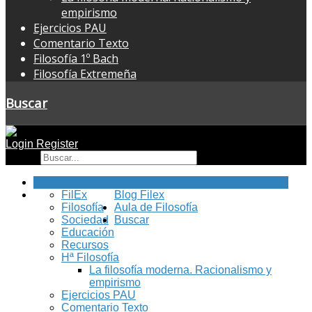
empirismo
Ejercicios PAU
Comentario Texto
Filosofía 1º Bach
Filosofía Extremeña
Buscar
Login
Register
Buscar
Inicio
FilEx
Blog Filex
Filosofía
Aula de Filosofía
Sociedad
Buscar
Educación
Recursos
Hª Filosofía
La filosofía moderna. Racionalismo y
empirismo
Ejercicios PAU
Comentario Texto