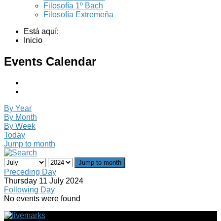
Filosofía 1º Bach
Filosofía Extremeña
Está aquí:
Inicio
Events Calendar
By Year
By Month
By Week
Today
Jump to month
Jump to month
Preceding Day
Thursday 11 July 2024
Following Day
No events were found