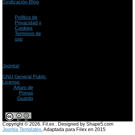
Sindicación Blog
Política de
Privacidad y
Cookies
Terminos de
uso
Copyright © 2026 Fil.ex
. Todos los derechos
reservados.
Joomla!
es software
libre, liberado bajo la
GNU General Public
License.
©
Arturo de
Porras
Guardo
Copyright © 2026. Fil.ex . Designed by Shape5.com
Joomla Templates.
Adaptada para Filex en 2015