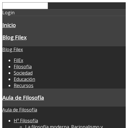
Login
Inicio
Blog Filex
Blog Filex
FilEx
Filosofía
Sociedad
Educación
Recursos
Aula de Filosofía
Aula de Filosofía
Hª Filosofía
La filosofía moderna. Racionalismo y