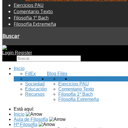
Ejercicios PAU
Comentario Texto
Filosofía 1º Bach
Filosofía Extremeña
Buscar
Login
Register
Buscar
Inicio
FilEx
Blog Filex
Filosofía
La filosofía moderna. Racio
Sociedad
Ejercicios PAU
Educación
Comentario Texto
Recursos
Filosofía 1º Bach
Filosofía Extremeña
Está aquí:
Inicio
Aula de Filosofía
Hª Filosofía