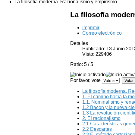
La filosofía moderna. Racionalismo y empirismo
La filosofía mode
Imprimir
Correo electrónico
Detalles
Publicado: 13 Junio 201
Visto: 229406
Ratio:
5
/
5
Por favor, vote
La filosofía moderna. R
1. El camino hacia la mo
1.1. Nominalismo y rena
1.2 Bacon y la nueva cie
1.3 La revolución científ
2. El racionalismo
2.1 Características gene
2.2 Descartes
2.3 El método cartesiano