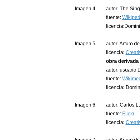
Imagen 4
autor: The Sin
fuente:
Wikiped
licencia:Domin
Imagen 5
autor: Arturo d
licencia:
Creati
obra derivada 
autor: usuario
fuente:
Wikime
licencia: Domin
Imagen 6
autor: Carlos L
fuente:
Flickr
licencia:
Creat
Imagen 7
autor: Arturo d