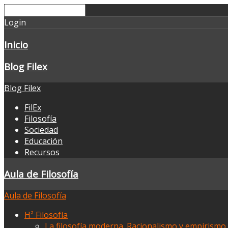
Login
Inicio
Blog Filex
Blog Filex
FilEx
Filosofía
Sociedad
Educación
Recursos
Aula de Filosofía
Aula de Filosofía
Hª Filosofía
La filosofía moderna. Racionalismo y empirismo