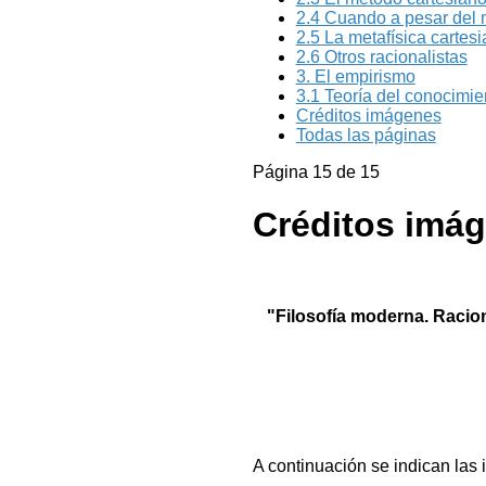
2.4 Cuando a pesar del 
2.5 La metafísica cartes
2.6 Otros racionalistas
3. El empirismo
3.1 Teoría del conocimie
Créditos imágenes
Todas las páginas
Página 15 de 15
Créditos imá
"Filosofía moderna. Racio
A continuación se indican las 