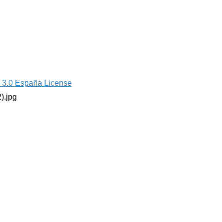
 3.0 España License
).jpg