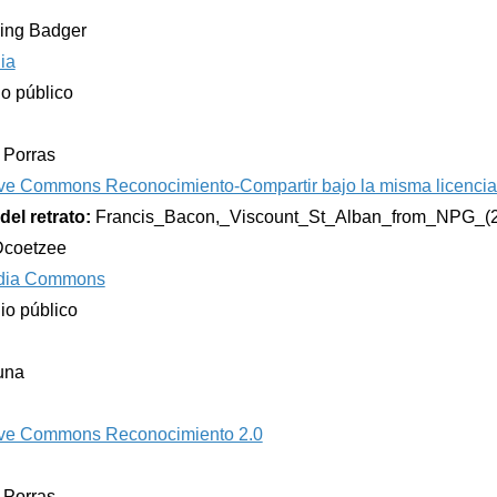
ging Badger
ia
io público
e Porras
ve Commons Reconocimiento-Compartir bajo la misma licencia
del retrato:
Francis_Bacon,_Viscount_St_Alban_from_NPG_(2
 Dcoetzee
dia Commons
io público
una
ive Commons Reconocimiento 2.0
e Porras