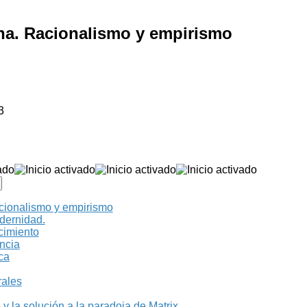
rna. Racionalismo y empirismo
3
acionalismo y empirismo
dernidad.
cimiento
ncia
ica
rales
 y la solución a la paradoja de Matrix