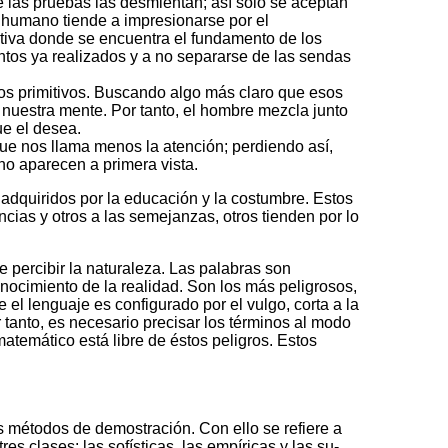
 las pruebas las desmientan; así sólo se aceptan
u humano tiende a impresio­narse por el
ativa donde se encuentra el funda­mento de los
n­tos ya reali­zados y a no separarse de las sendas
os primitivos. Buscando algo más claro que esos
 nuestra mente. Por tanto, el hombre mezcla junto
ue el desea.
que nos llama menos la atención; perdiendo así,
no aparecen a primera vista.
dqui­ridos por la educación y la costum­bre. Estos
­cias y otros a las semejanzas, otros tienden por lo
 perci­bir la naturaleza. Las palabras son
ocimiento de la realidad­. Son los más peligrosos,
el lenguaje es confi­gurado por el vulgo, corta a la
or tanto, es necesario precisar los términos al modo
matemático está libre de éstos peligros. Estos
 métodos de demostración. Con ello se refiere a
s cla­ses: las sofísticas, las empíricas y las su­