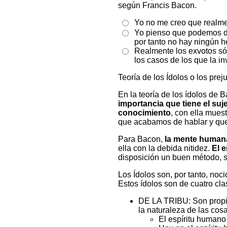
según Francis Bacon.
Yo no me creo que realme
Yo pienso que podemos de
por tanto no hay ningún h
Realmente los exvotos só
los casos de los que la i
Teoría de los Ídolos o los prej
En la teoría de los ídolos de
importancia que tiene el suj
conocimiento
, con ella mues
que acabamos de hablar y que
Para Bacon,
la mente humana
ella con la debida nitidez.
El 
disposición un buen método, si
Los Ídolos son, por tanto, noc
Estos ídolos son de cuatro clase
DE LA TRIBU:
Son propio
la naturaleza de las cosa
El espí­ritu humano