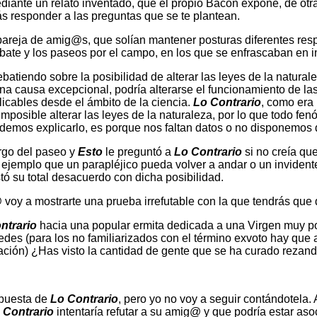
diante un relato inventado, que el propio Bacon expone, de otr
ás responder a las preguntas que se te plantean.
areja de amig@s, que solían mantener posturas diferentes resp
bate y los paseos por el campo, en los que se enfrascaban en i
atiendo sobre la posibilidad de alterar las leyes de la natural
una causa excepcional, podría alterarse el funcionamiento de las
icables desde el ámbito de la ciencia.
Lo Contrario
, como era 
mposible alterar las leyes de la naturaleza, por lo que todo fe
demos explicarlo, es porque nos faltan datos o no disponemos d
argo del paseo y
Esto
le preguntó a
Lo Contrario
si no creía qu
jemplo que un parapléjico pueda volver a andar o un invidente 
ó su total desacuerdo con dicha posibilidad.
 voy a mostrarte una prueba irrefutable con la que tendrás que 
ntrario
hacia una popular ermita dedicada a una Virgen muy pop
es (para los no familiarizados con el término exvoto hay que a
ación) ¿Has visto la cantidad de gente que se ha curado rezand
spuesta de
Lo Contrario
, pero yo no voy a seguir contándotela. 
 Contrario
intentaría refutar a su amig@ y que podría estar as