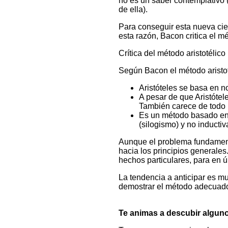
no es un saber contemplativo 
de ella).
Para conseguir esta nueva cien
esta razón, Bacon critica el m
Crítica del método aristotélico
Según Bacon el método aristoté
Aristóteles se basa en no
A pesar de que Aristótele
También carece de todo 
Es un método basado en 
(silogismo) y no inductiv
Aunque el problema fundamental
hacia los principios generales.
hechos particulares, para en ú
La tendencia a anticipar es m
demostrar el método adecuado,
Te animas a descubir alguno