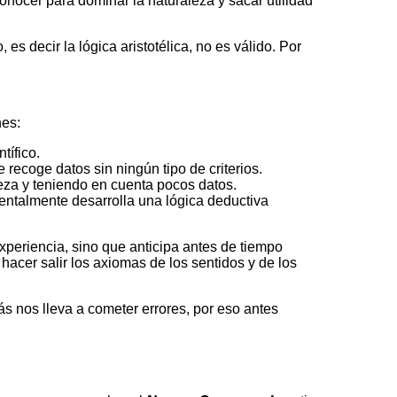
nocer para dominar la naturaleza y sacar utilidad
s decir la lógica aristotélica, no es válido. Por
nes:
tífico.
 recoge datos sin ningún tipo de criterios.
eza y teniendo en cuenta pocos datos.
ntalmente desarrolla una lógica deductiva
experiencia, sino que anticipa antes de tiempo
 hacer salir los axiomas de los sentidos y de los
s nos lleva a cometer errores, por eso antes