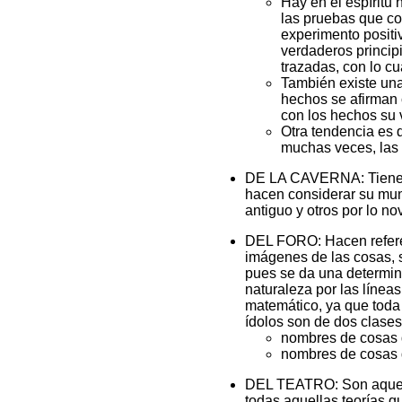
Hay en el espíritu
las pruebas que con
experimento positi
verdaderos princi­p
traza­das, con lo 
También existe una
hechos se afirman c
con los hechos su 
Otra tendencia es 
muchas veces, las 
DE LA CAVERNA:
Tiene
hacen considerar su mundo
antiguo y otros por lo no
DEL FORO:
Hacen refere
imágenes de las cosas, s
pues se da una determinac
naturale­za por las línea
mate­máti­co, ya que tod
ídolos son de dos clases
nombres de cosas 
nombres de cosas q
DEL TEATRO:
Son aquel
todas aquellas teorías qu