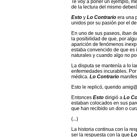
Te voy a poner un ejemplo, me
de la lectura del mismo deber
Esto
y
Lo Contrario
era una p
unidos por su pasión por el de
En uno de sus paseos, iban deb
la posibilidad de que, por alg
aparición de fenómenos inexpl
estaba convencido de que es i
naturales y cuando algo no po
La disputa se mantenía a lo l
enfermedades incurables. Por e
médica.
Lo Contrario
manifest
Esto le replicó, querido amig@
Entonces
Esto
dirigió a
Lo Co
estaban colocados en sus pared
que han recibido un don o cur
(...)
La historia continua con la re
ser la respuesta con la que
Lo