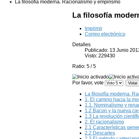
La filosofía moderna. Racionalismo y empirismo
La filosofía mode
Imprimir
Correo electrónico
Detalles
Publicado: 13 Junio 201
Visto: 229430
Ratio:
5
/
5
Por favor, vote
La filosofía moderna. R
1. El camino hacia la mo
1.1. Nominalismo y rena
1.2 Bacon y la nueva cie
1.3 La revolución científ
2. El racionalismo
2.1 Características gene
2.2 Descartes
2.3 El método cartesiano