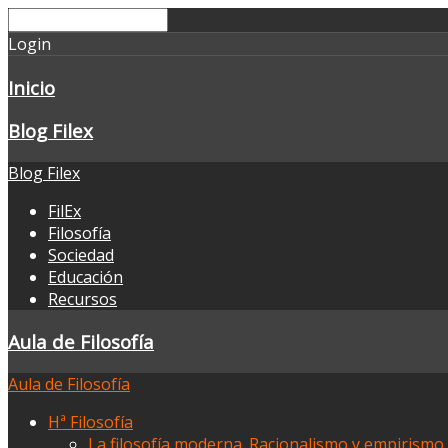
Login
Inicio
Blog Filex
Blog Filex
FilEx
Filosofía
Sociedad
Educación
Recursos
Aula de Filosofía
Aula de Filosofía
Hª Filosofía
La filosofía moderna. Racionalismo y empirismo