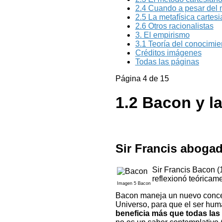
2.4 Cuando a pesar del 
2.5 La metafísica cartes
2.6 Otros racionalistas
3. El empirismo
3.1 Teoría del conocimie
Créditos imágenes
Todas las páginas
Página 4 de 15
1.2 Bacon y l
Sir Francis abogado
Sir Francis Bacon (
reflexionó teóricame
Imagen 5 Bacon
Bacon maneja un nuevo concep
Universo, para que el ser hum
beneficia más que todas las 