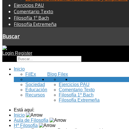
Ejercicios PAU
Comentario Texto
Filosofía 1º Bach
Filosofía Extremeña
Buscar
Login
Register
Buscar
Inicio
FilEx
Blog Filex
Filosofía
La filosofía moderna. Racio
Sociedad
Ejercicios PAU
Educación
Comentario Texto
Recursos
Filosofía 1º Bach
Filosofía Extremeña
Está aquí:
Inicio
Aula de Filosofía
Hª Filosofía