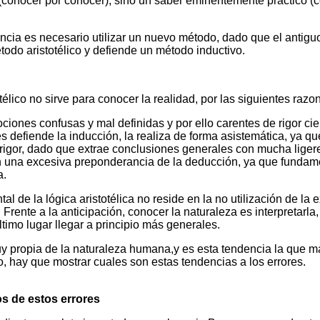
(conocer por conocer), sino un saber eminentemente práctico (co
cia es necesario utilizar un nuevo método, dado que el antiguo, e
étodo aristotélico y defiende un método inductivo.
lico no sirve para conocer la realidad, por las siguientes razo
ciones confusas y mal definidas y por ello carentes de rigor cien
s defiende la inducción, la realiza de forma asistemática, ya que
rigor, dado que extrae conclusiones generales con mucha liger
una excesiva preponderancia de la deducción, ya que fundame
a.
 de la lógica aristotélica no reside en la no utilización de la 
 Frente a la anticipación, conocer la naturaleza es interpretarla,
ltimo lugar llegar a principio más generales.
uy propia de la naturaleza humana,y es esta tendencia la que má
 hay que mostrar cuales son estas tendencias a los errores.
s de estos errores