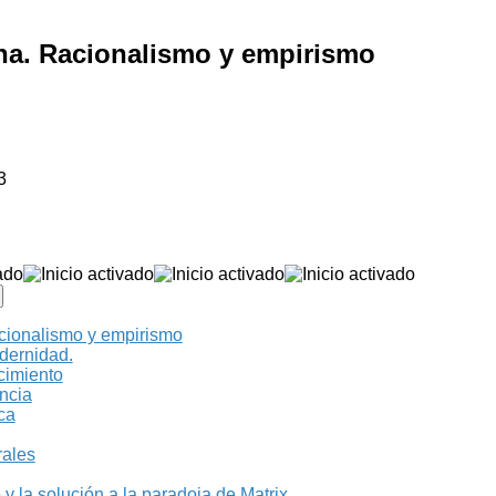
rna. Racionalismo y empirismo
3
acionalismo y empirismo
dernidad.
cimiento
ncia
ica
rales
 y la solución a la paradoja de Matrix