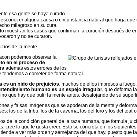
nte esa gente se haya curado
sconocer alguna causa o circunstancia natural que haga que 
echo milagroso en su cura.
lo muestran los casos que confirman la curación después de e
nvocaron y no se curaron.
uicios de la mente.
 Bacon podemos observar la
eto en el proceso de
tra además estos errores de los
 tendemos a cometer de forma natural.
 es un nido de prejuicios
, muchos de ellos impresos a fuego,
entendimiento humano es un espejo irregular
, que deforma l
no que hay que pulir la mente antes, desalojando de su superfic
iones y falsas imágenes que se apoderan de la mente y deforman
s: los de la tribu, los de la caverna, los del foro y los del teatro
s de la condición gene­ral de la raza humana, que formula juic
s, cree lo que le gusta creer. Esto se concreta en los siguiente
 tiende a ver más orden y semejanza del que hay, puesto que la 