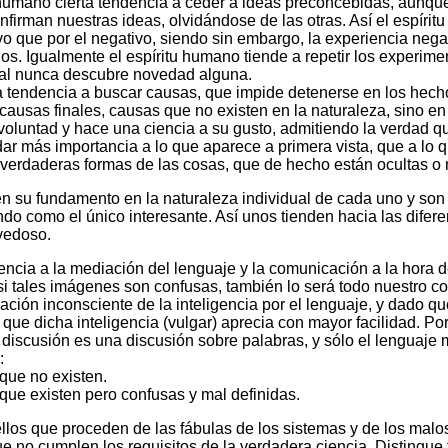
 humano cierta tendencia a ceder a ideas preconcebidas, aunque
firman nuestras ideas, olvidándose de las otras. Así el espírit
vo que por el negativo, siendo sin embargo, la expe­riencia neg
ios. Igualmente el espíritu humano tiende a repetir los experime
cual nunca descu­bre novedad alguna.
 tendencia a buscar causas, que impide detenerse en los hech
ausas fina­les, causas que no existen en la naturaleza, sino en
voluntad y hace una ciencia a su gusto, admitiendo la verdad q
dar más importancia a lo que aparece a primera vista, que a lo 
verdaderas formas de las cosas, que de hecho están ocul­tas o 
n su fundamento en la naturaleza indivi­dual de cada uno y son a
 como el único inte­resan­te. Así unos tienden hacia las diferen
ve­doso.
ncia a la mediación del lenguaje y la comunicación a la hora de
i tales imágenes son confusas, también lo será todo nuestro con
ión inconsciente de la inteli­gencia por el lenguaje, y dado que 
s que dicha inteli­gencia (vul­gar) aprecia con mayor facilidad. P
a discusión es una discusión sobre palabras, y sólo el lenguaje 
:
que no existen.
ue existen pero con­fusas y mal definidas.
los que proceden de las fábulas de los sistemas y de los malos
e no cumplen los requi­sitos de la verdadera ciencia. Distingue tre