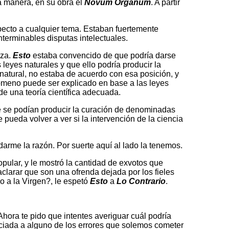
a manera, en su obra el
Novum Organum
. A partir
ecto a cualquier tema. Estaban fuertemente
nterminables disputas intelectuales.
eza.
Esto
estaba convencido de que podría darse
 leyes naturales y que ello podría producir la
natural, no estaba de acuerdo con esa posición, y
nómeno puede ser explicado en base a las leyes
e una teoría científica adecuada.
e se podían producir la curación de denominadas
pueda volver a ver si la intervención de la ciencia
darme la razón. Por suerte aquí al lado la tenemos.
ular, y le mostró la cantidad de exvotos que
clarar que son una ofrenda dejada por los fieles
o a la Virgen?, le espetó
Esto
a
Lo Contrario
.
Ahora te pido que intentes averiguar cuál podría
ociada a alguno de los errores que solemos cometer