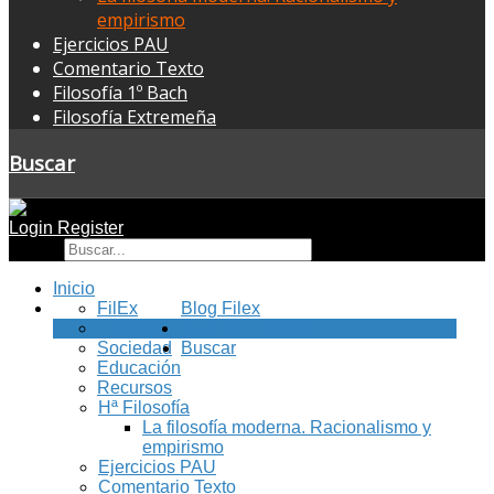
empirismo
Ejercicios PAU
Comentario Texto
Filosofía 1º Bach
Filosofía Extremeña
Buscar
Login
Register
Buscar
Inicio
FilEx
Blog Filex
Filosofía
Aula de Filosofía
Sociedad
Buscar
Educación
Recursos
Hª Filosofía
La filosofía moderna. Racionalismo y
empirismo
Ejercicios PAU
Comentario Texto