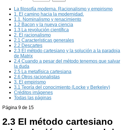
La filosofía moderna. Racionalismo y empirismo
1. El camino hacia la modernidad.
1.1. Nominalismo y renacimiento
1.2 Bacon y la nueva ciencia
1.3 La revolución científica
2. El racionalismo
2.1 Características generales
2.2 Descartes
2.3 El método cartesiano y la solución a la paradoja
de Matrix
2.4 Cuando a pesar del método tenemos que salvar
la duda
2.5 La metafísica cartesiana
2.6 Otros racionalistas
3. El empirismo
3.1 Teoría del conocimiento (Locke y Berkeley)
Créditos imágenes
Todas las páginas
Página 9 de 15
2.3 El método cartesiano