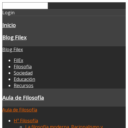
Login
Inicio
Blog Filex
Blog Filex
FilEx
Filosofía
Sociedad
Educación
Recursos
Aula de Filosofía
Aula de Filosofía
Hª Filosofía
La filosofía moderna. Racionalismo y