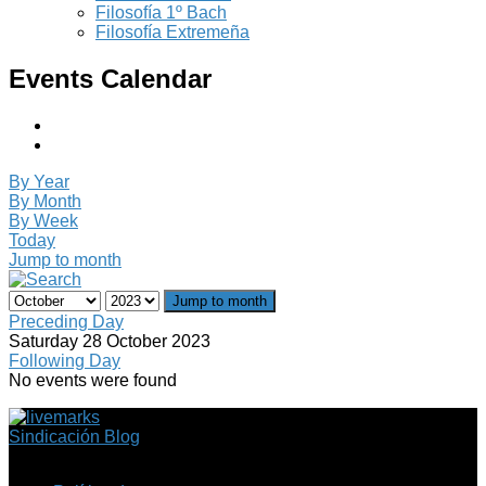
Filosofía 1º Bach
Filosofía Extremeña
Events Calendar
By Year
By Month
By Week
Today
Jump to month
Jump to month
Preceding Day
Saturday 28 October 2023
Following Day
No events were found
Sindicación Blog