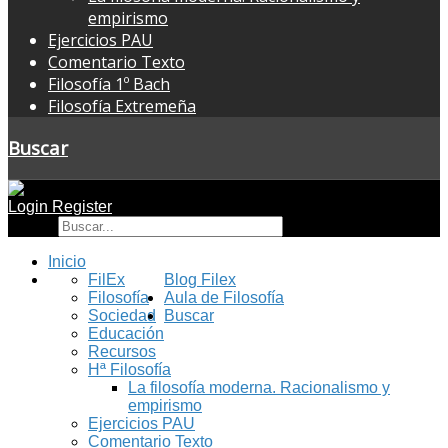
empirismo
Ejercicios PAU
Comentario Texto
Filosofía 1º Bach
Filosofía Extremeña
Buscar
Login
Register
Buscar
Inicio
FilEx
Blog Filex
Filosofía
Aula de Filosofía
Sociedad
Buscar
Educación
Recursos
Hª Filosofía
La filosofía moderna. Racionalismo y
empirismo
Ejercicios PAU
Comentario Texto