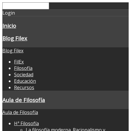
Login
Inicio
Blog Filex
Blog Filex
FilEx
Filosofía
Sociedad
Educación
Recursos
Aula de Filosofía
Aula de Filosofía
Hª Filosofía
La filosofía moderna. Racionalismo y