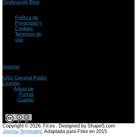
Sindicación Blog
Política de
Privacidad y
Cookies
Terminos de
uso
Copyright © 2026 Fil.ex
. Todos los derechos
reservados.
Joomla!
es software
libre, liberado bajo la
GNU General Public
License.
©
Arturo de
Porras
Guardo
Copyright © 2026. Fil.ex . Designed by Shape5.com
Joomla Templates.
Adaptada para Filex en 2015