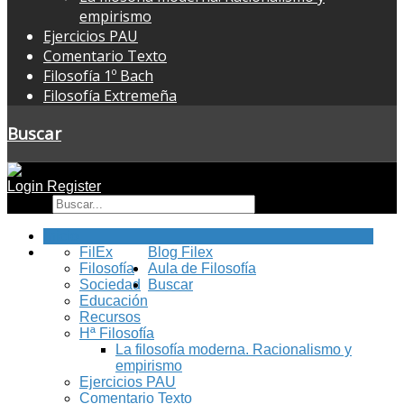
empirismo
Ejercicios PAU
Comentario Texto
Filosofía 1º Bach
Filosofía Extremeña
Buscar
Login
Register
Buscar
Inicio
FilEx
Blog Filex
Filosofía
Aula de Filosofía
Sociedad
Buscar
Educación
Recursos
Hª Filosofía
La filosofía moderna. Racionalismo y
empirismo
Ejercicios PAU
Comentario Texto