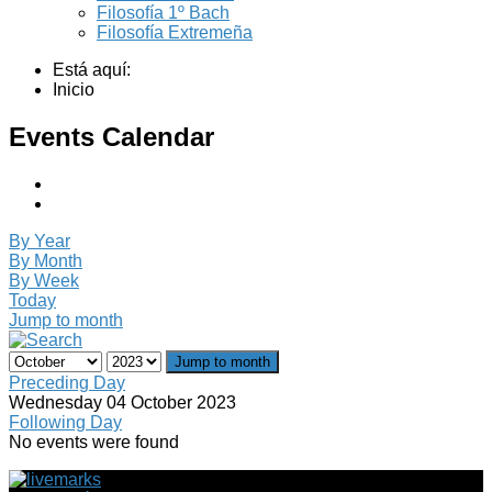
Filosofía 1º Bach
Filosofía Extremeña
Está aquí:
Inicio
Events Calendar
By Year
By Month
By Week
Today
Jump to month
Jump to month
Preceding Day
Wednesday 04 October 2023
Following Day
No events were found