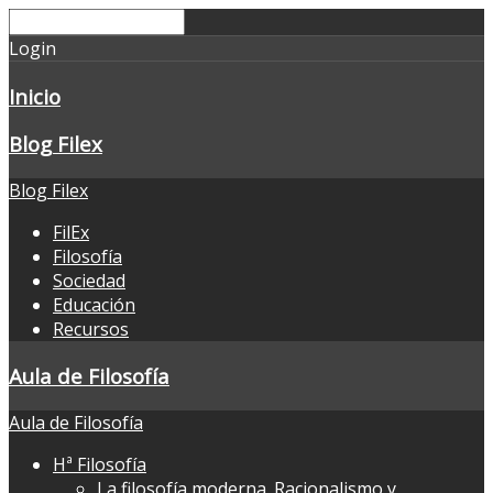
Login
Inicio
Blog Filex
Blog Filex
FilEx
Filosofía
Sociedad
Educación
Recursos
Aula de Filosofía
Aula de Filosofía
Hª Filosofía
La filosofía moderna. Racionalismo y