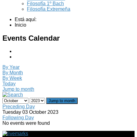
Filosofía 1º Bach
Filosofía Extremeña
Está aquí:
Inicio
Events Calendar
By Year
By Month
By Week
Today
Jump to month
Jump to month
Preceding Day
Tuesday 03 October 2023
Following Day
No events were found