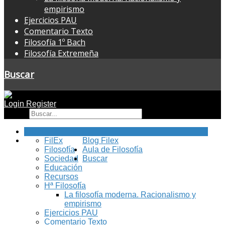
empirismo
Ejercicios PAU
Comentario Texto
Filosofía 1º Bach
Filosofía Extremeña
Buscar
Login
Register
Buscar
Inicio
FilEx
Blog Filex
Filosofía
Aula de Filosofía
Sociedad
Buscar
Educación
Recursos
Hª Filosofía
La filosofía moderna. Racionalismo y
empirismo
Ejercicios PAU
Comentario Texto