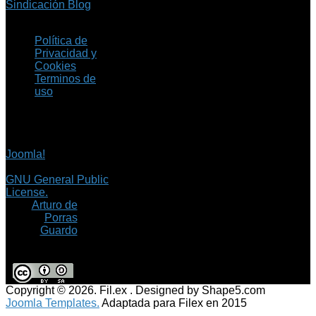
Sindicación Blog
Política de
Privacidad y
Cookies
Terminos de
uso
Copyright © 2026 Fil.ex
. Todos los derechos
reservados.
Joomla!
es software
libre, liberado bajo la
GNU General Public
License.
©
Arturo de
Porras
Guardo
Copyright © 2026. Fil.ex . Designed by Shape5.com
Joomla Templates.
Adaptada para Filex en 2015