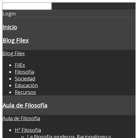
Login
Inicio
Blog Filex
Blog Filex
FilEx
Filosofía
Sociedad
Educación
Recursos
Aula de Filosofía
Aula de Filosofía
Hª Filosofía
La filosofía moderna. Racionalismo y