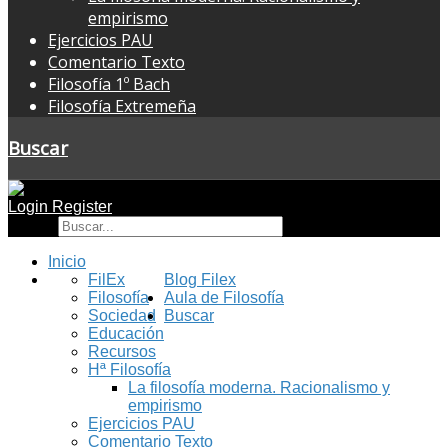
empirismo
Ejercicios PAU
Comentario Texto
Filosofía 1º Bach
Filosofía Extremeña
Buscar
Login
Register
Buscar
Inicio
FilEx
Blog Filex
Filosofía
Aula de Filosofía
Sociedad
Buscar
Educación
Recursos
Hª Filosofía
La filosofía moderna. Racionalismo y
empirismo
Ejercicios PAU
Comentario Texto