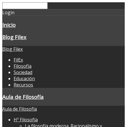
Login
Inicio
Blog Filex
Blog Filex
FilEx
Filosofía
Sociedad
Educación
Recursos
Aula de Filosofía
Aula de Filosofía
Hª Filosofía
La filosofía moderna. Racionalismo y