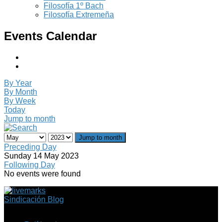
Filosofía 1º Bach
Filosofía Extremeña
Events Calendar
By Year
By Month
By Week
Today
Jump to month
Jump to month
Preceding Day
Sunday 14 May 2023
Following Day
No events were found
Sindicación Blog