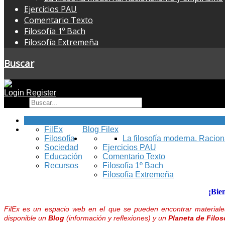
Ejercicios PAU
Comentario Texto
Filosofía 1º Bach
Filosofía Extremeña
Buscar
Login
Register
Buscar
Inicio
FilEx
Blog Filex
Filosofía
La filosofía moderna. Racio
Sociedad
Ejercicios PAU
Educación
Comentario Texto
Recursos
Filosofía 1º Bach
Filosofía Extremeña
¡Bie
FilEx es un espacio web en el que se pueden encontrar materiales
disponible un
Blog
(información y reflexiones) y un
Planeta de Filos