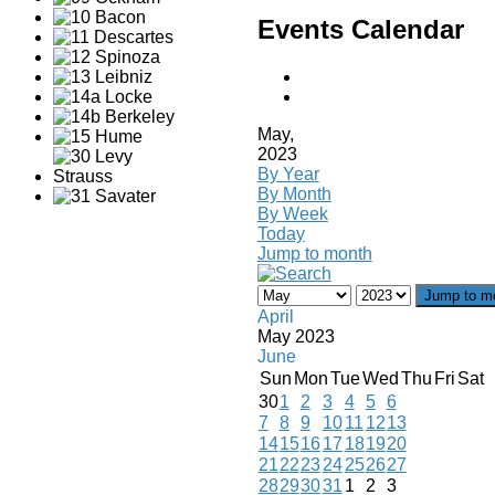
Events Calendar
May,
2023
By Year
By Month
By Week
Today
Jump to month
Jump to m
April
May 2023
June
Sun
Mon
Tue
Wed
Thu
Fri
Sat
30
1
2
3
4
5
6
7
8
9
10
11
12
13
14
15
16
17
18
19
20
21
22
23
24
25
26
27
28
29
30
31
1
2
3