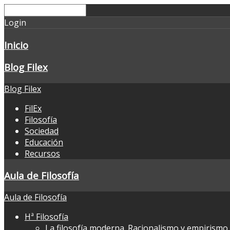
Login
Inicio
Blog Filex
Blog Filex
FilEx
Filosofía
Sociedad
Educación
Recursos
Aula de Filosofía
Aula de Filosofía
Hª Filosofía
La filosofía moderna. Racionalismo y empirismo