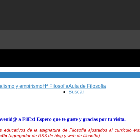
nalismo y empirismo
Hª Filosofía
Aula de Filosofía
Buscar
nvenid@ a FilEx! Espero que te guste y gracias por tu visita.
 educativos de la asignatura de Filosofía ajustados al curriculo 
ofía
(agregador de RSS de blog y web de filosofía).