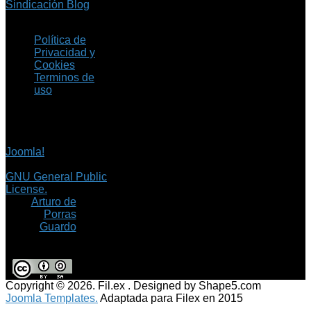
Sindicación Blog
Política de
Privacidad y
Cookies
Terminos de
uso
Copyright © 2026 Fil.ex
. Todos los derechos
reservados.
Joomla!
es software
libre, liberado bajo la
GNU General Public
License.
©
Arturo de
Porras
Guardo
Copyright © 2026. Fil.ex . Designed by Shape5.com
Joomla Templates.
Adaptada para Filex en 2015