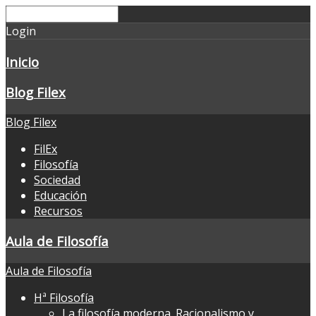
Login
Inicio
Blog Filex
Blog Filex
FilEx
Filosofía
Sociedad
Educación
Recursos
Aula de Filosofía
Aula de Filosofía
Hª Filosofía
La filosofía moderna. Racionalismo y