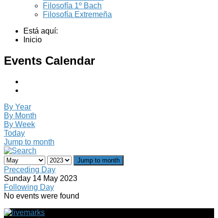
Filosofía 1º Bach
Filosofía Extremeña
Está aquí:
Inicio
Events Calendar
By Year
By Month
By Week
Today
Jump to month
Jump to month
Preceding Day
Sunday 14 May 2023
Following Day
No events were found