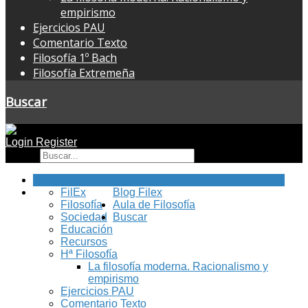
empirismo
Ejercicios PAU
Comentario Texto
Filosofía 1º Bach
Filosofía Extremeña
Buscar
Login
Register
Buscar
Inicio
FilEx
Blog Filex
Filosofía
Aula de Filosofía
Sociedad
Buscar
Educación
Recursos
Hª Filosofía
La filosofía moderna. Racionalismo y
empirismo
Ejercicios PAU
Comentario Texto