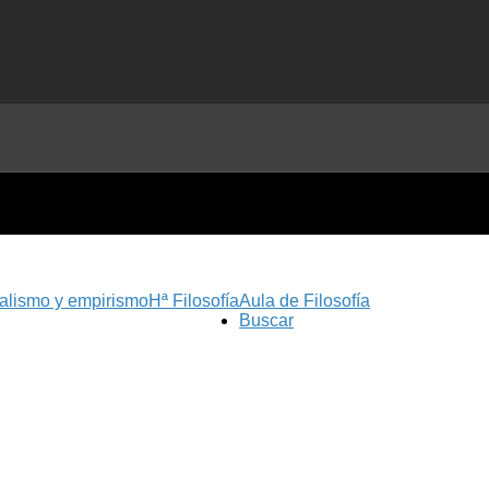
nalismo y empirismo
Hª Filosofía
Aula de Filosofía
Buscar