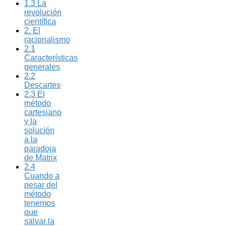
1.3 La
revolución
científica
2. El
racionalismo
2.1
Características
generales
2.2
Descartes
2.3 El
método
cartesiano
y la
solución
a la
paradoja
de Matrix
2.4
Cuando a
pesar del
método
tenemos
que
salvar la