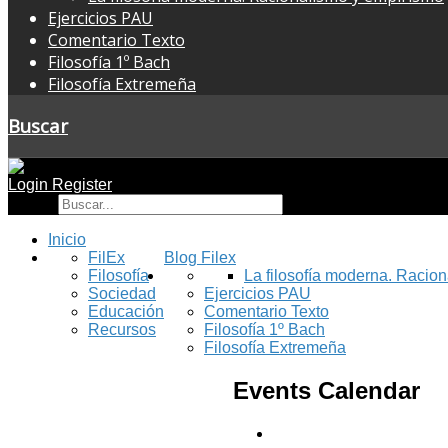
Ejercicios PAU
Comentario Texto
Filosofía 1º Bach
Filosofía Extremeña
Buscar
Login
Register
Buscar
Inicio
FilEx
Blog Filex
Filosofía
La filosofía moderna. Racio
Sociedad
Ejercicios PAU
Educación
Comentario Texto
Recursos
Filosofía 1º Bach
Filosofía Extremeña
Events Calendar