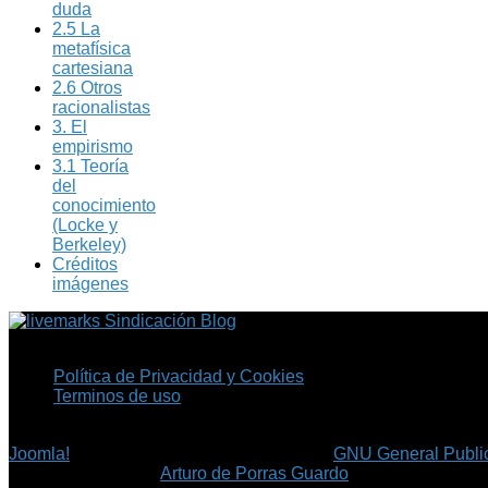
duda
2.5 La
metafísica
cartesiana
2.6 Otros
racionalistas
3. El
empirismo
3.1 Teoría
del
conocimiento
(Locke y
Berkeley)
Créditos
imágenes
Sindicación Blog
Política de Privacidad y Cookies
Terminos de uso
Copyright © 2026 Fil.ex . Todos los derechos reservados.
Joomla!
es software libre, liberado bajo la
GNU General Public
©
Arturo de Porras Guardo