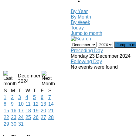
By Year
By Month
By Week
Today
Jump to month
Jump to m
Preceding Day
Monday 23 December 2024
Following Day
No events were found
December
2024
S
M
T
W
T
F
S
1
2
3
4
5
6
7
8
9
10
11
12
13
14
15
16
17
18
19
20
21
22
23
24
25
26
27
28
29
30
31