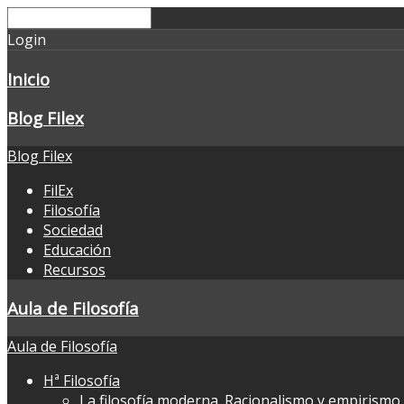
Login
Inicio
Blog Filex
Blog Filex
FilEx
Filosofía
Sociedad
Educación
Recursos
Aula de Filosofía
Aula de Filosofía
Hª Filosofía
La filosofía moderna. Racionalismo y empirismo