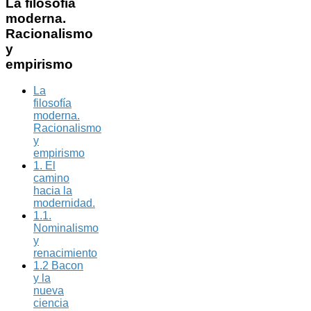
La
filosofía
moderna.
Racionalismo
y
empirismo
La
filosofía
moderna.
Racionalismo
y
empirismo
1. El
camino
hacia la
modernidad.
1.1.
Nominalismo
y
renacimiento
1.2 Bacon
y la
nueva
ciencia