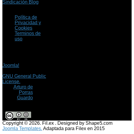
Sindicación Blog
Política de
Privacidad y
Cookies
Terminos de
uso
Copyright © 2026 Fil.ex
. Todos los derechos
reservados.
Joomla!
es software
libre, liberado bajo la
GNU General Public
License.
©
Arturo de
Porras
Guardo
Copyright © 2026. Fil.ex . Designed by Shape5.com
Joomla Templates.
Adaptada para Filex en 2015