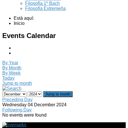
Filosofía 1º Bach
Filosofía Extremeña
Está aquí:
Inicio
Events Calendar
By Year
By Month
By Week
Today
Jump to month
Jump to month
Preceding Day
Wednesday 04 December 2024
Following Day
No events were found