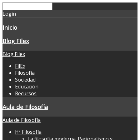
Login
Inicio
Blog Filex
Blog Filex
FilEx
Filosofía
Sociedad
Educación
Recursos
Aula de Filosofía
Aula de Filosofía
Hª Filosofía
La filosofía moderna. Racionalismo y