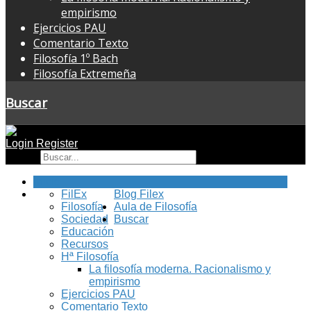
empirismo
Ejercicios PAU
Comentario Texto
Filosofía 1º Bach
Filosofía Extremeña
Buscar
Login
Register
Buscar
Inicio
FilEx
Blog Filex
Filosofía
Aula de Filosofía
Sociedad
Buscar
Educación
Recursos
Hª Filosofía
La filosofía moderna. Racionalismo y
empirismo
Ejercicios PAU
Comentario Texto