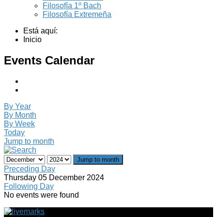
Filosofía 1º Bach
Filosofía Extremeña
Está aquí:
Inicio
Events Calendar
By Year
By Month
By Week
Today
Jump to month
Jump to month
Preceding Day
Thursday 05 December 2024
Following Day
No events were found