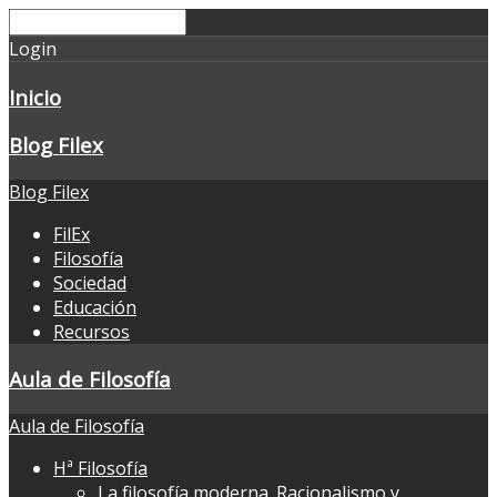
Login
Inicio
Blog Filex
Blog Filex
FilEx
Filosofía
Sociedad
Educación
Recursos
Aula de Filosofía
Aula de Filosofía
Hª Filosofía
La filosofía moderna. Racionalismo y