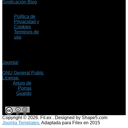
Sindicación Blog
Política de
Privacidad y
Cookies
Terminos de
uso
Copyright © 2026 Fil.ex
. Todos los derechos
reservados.
Joomla!
es software
libre, liberado bajo la
GNU General Public
License.
©
Arturo de
Porras
Guardo
Copyright © 2026. Fil.ex . Designed by Shape5.com
Joomla Templates.
Adaptada para Filex en 2015