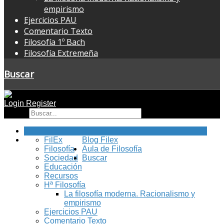
empirismo
Ejercicios PAU
Comentario Texto
Filosofía 1º Bach
Filosofía Extremeña
Buscar
Login
Register
Buscar
Inicio
FilEx
Blog Filex
Filosofía
Aula de Filosofía
Sociedad
Buscar
Educación
Recursos
Hª Filosofía
La filosofía moderna. Racionalismo y
empirismo
Ejercicios PAU
Comentario Texto