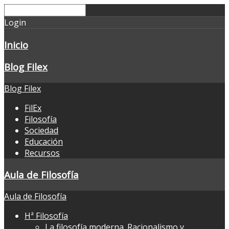
Login
Inicio
Blog Filex
Blog Filex
FilEx
Filosofía
Sociedad
Educación
Recursos
Aula de Filosofía
Aula de Filosofía
Hª Filosofía
La filosofía moderna. Racionalismo y