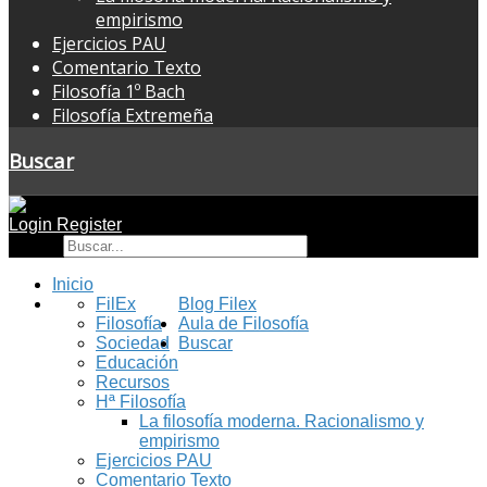
empirismo
Ejercicios PAU
Comentario Texto
Filosofía 1º Bach
Filosofía Extremeña
Buscar
Login
Register
Buscar
Inicio
FilEx
Blog Filex
Filosofía
Aula de Filosofía
Sociedad
Buscar
Educación
Recursos
Hª Filosofía
La filosofía moderna. Racionalismo y
empirismo
Ejercicios PAU
Comentario Texto