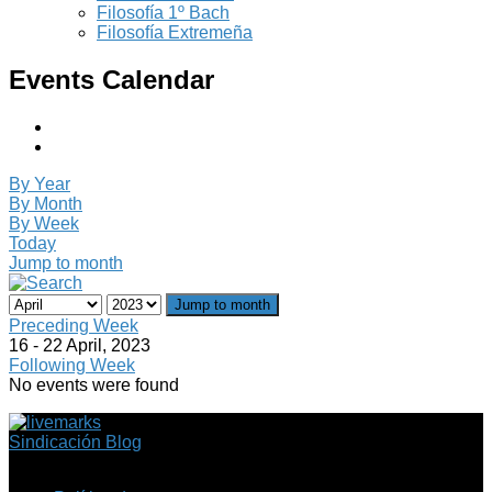
Filosofía 1º Bach
Filosofía Extremeña
Events Calendar
By Year
By Month
By Week
Today
Jump to month
Jump to month
Preceding Week
16 - 22 April, 2023
Following Week
No events were found
Sindicación Blog