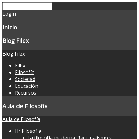
Login
Inicio
Blog Filex
Blog Filex
FilEx
Filosofía
Sociedad
Educación
Recursos
Aula de Filosofía
Aula de Filosofía
Hª Filosofía
La filosofía moderna. Racionalismo y