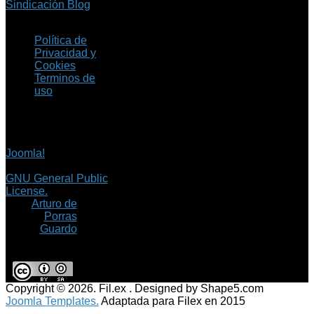
Sindicación Blog
Política de
Privacidad y
Cookies
Terminos de
uso
Copyright © 2026 Fil.ex
. Todos los derechos
reservados.
Joomla!
es software
libre, liberado bajo la
GNU General Public
License.
©
Arturo de
Porras
Guardo
Copyright © 2026. Fil.ex . Designed by Shape5.com
Joomla Templates.
Adaptada para Filex en 2015