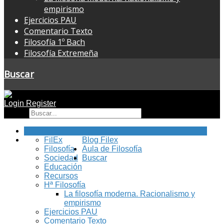
empirismo
Ejercicios PAU
Comentario Texto
Filosofía 1º Bach
Filosofía Extremeña
Buscar
Login
Register
Buscar
Inicio
FilEx
Blog Filex
Filosofía
Aula de Filosofía
Sociedad
Buscar
Educación
Recursos
Hª Filosofía
La filosofía moderna. Racionalismo y
empirismo
Ejercicios PAU
Comentario Texto