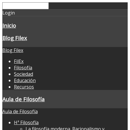
Login
Inicio
Blog Filex
Blog Filex
FilEx
Filosofía
Sociedad
Educación
Recursos
Aula de Filosofía
Aula de Filosofía
Hª Filosofía
La filosofía moderna. Racionalismo y