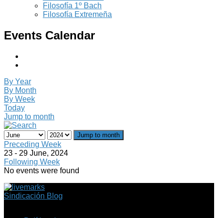
Filosofía 1º Bach
Filosofía Extremeña
Events Calendar
By Year
By Month
By Week
Today
Jump to month
Jump to month
Preceding Week
23 - 29 June, 2024
Following Week
No events were found
Sindicación Blog