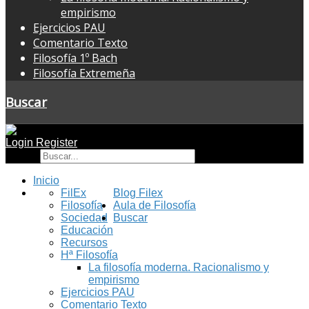
empirismo
Ejercicios PAU
Comentario Texto
Filosofía 1º Bach
Filosofía Extremeña
Buscar
Login
Register
Buscar
Inicio
FilEx
Blog Filex
Filosofía
Aula de Filosofía
Sociedad
Buscar
Educación
Recursos
Hª Filosofía
La filosofía moderna. Racionalismo y
empirismo
Ejercicios PAU
Comentario Texto