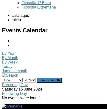
Filosofía 1º Bach
Filosofía Extremeña
Está aquí:
Inicio
Events Calendar
By Year
By Month
By Week
Today
Jump to month
Jump to month
Preceding Day
Saturday 15 June 2024
Following Day
No events were found