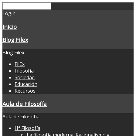
Login
Inicio
Blog Filex
Blog Filex
FilEx
Filosofía
Sociedad
Educación
Recursos
Aula de Filosofía
Aula de Filosofía
Hª Filosofía
La filosofía moderna. Racionalismo y