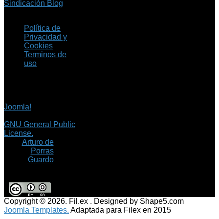
Sindicación Blog
Política de
Privacidad y
Cookies
Terminos de
uso
Copyright © 2026 Fil.ex
. Todos los derechos
reservados.
Joomla!
es software
libre, liberado bajo la
GNU General Public
License.
©
Arturo de
Porras
Guardo
Copyright © 2026. Fil.ex . Designed by Shape5.com
Joomla Templates.
Adaptada para Filex en 2015