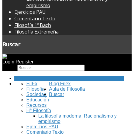
empirismo
Ejercicios PAU
Comentario Texto
Filosofía 1º Bach
Filosofía Extremeña
Buscar
Login
Register
Buscar
Inicio
FilEx
Blog Filex
Filosofía
Aula de Filosofía
Sociedad
Buscar
Educación
Recursos
Hª Filosofía
La filosofía moderna. Racionalismo y
empirismo
Ejercicios PAU
Comentario Texto