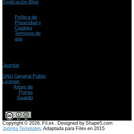
Sindicación Blog
Política de
Privacidad y
Cookies
Terminos de
uso
Copyright © 2026 Fil.ex
. Todos los derechos
reservados.
Joomla!
es software
libre, liberado bajo la
GNU General Public
License.
©
Arturo de
Porras
Guardo
Copyright © 2026. Fil.ex . Designed by Shape5.com
Joomla Templates.
Adaptada para Filex en 2015