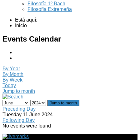
Filosofía 1º Bach
Filosofía Extremeña
Está aquí:
Inicio
Events Calendar
By Year
By Month
By Week
Today
Jump to month
Jump to month
Preceding Day
Tuesday 11 June 2024
Following Day
No events were found