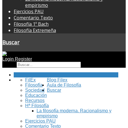
empirismo
Ejercicios PAU
Comentario Texto
Filosofía 1º Bach
Filosofía Extremeña
Buscar
Login
Register
Buscar
Inicio
FilEx
Blog Filex
Filosofía
Aula de Filosofía
Sociedad
Buscar
Educación
Recursos
Hª Filosofía
La filosofía moderna. Racionalismo y
empirismo
Ejercicios PAU
Comentario Texto