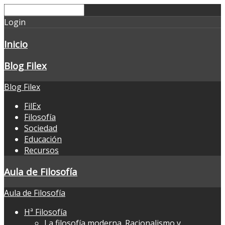
Login
Inicio
Blog Filex
Blog Filex
FilEx
Filosofía
Sociedad
Educación
Recursos
Aula de Filosofía
Aula de Filosofía
Hª Filosofía
La filosofía moderna. Racionalismo y