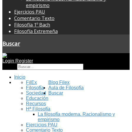
empirismo
Ejercicios PAU
Comentario Texto
Filosofía 1º Bach
Filosofía Extremeña
Buscar
Login
Register
Buscar
Inicio
FilEx
Blog Filex
Filosofía
Aula de Filosofía
Sociedad
Buscar
Educación
Recursos
Hª Filosofía
La filosofía moderna. Racionalismo y
empirismo
Ejercicios PAU
Comentario Texto