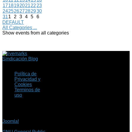
17
18
19
20
21
22
23
24
25
26
27
28
29
30
31
1
2
3
4
5
6
DEFAULT
All Categories ...
Show events from all categories
Sindicación Blog
Política de
Privacidad y
Cookies
Terminos de
uso
Copyright © 2026 Fil.ex
. Todos los derechos
reservados.
Joomla!
es software
libre, liberado bajo la
GNU General Public