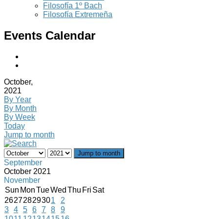
Filosofía 1º Bach
Filosofía Extremeña
Events Calendar
October,
2021
By Year
By Month
By Week
Today
Jump to month
Jump to month
September
October 2021
November
Sun
Mon
Tue
Wed
Thu
Fri
Sat
26
27
28
29
30
1
2
3
4
5
6
7
8
9
10
11
12
13
14
15
16