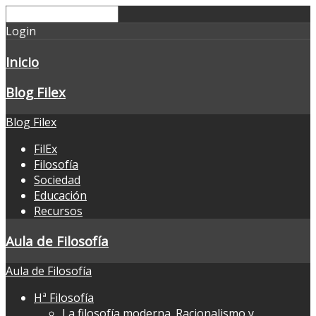
Login
Inicio
Blog Filex
Blog Filex
FilEx
Filosofía
Sociedad
Educación
Recursos
Aula de Filosofía
Aula de Filosofía
Hª Filosofía
La filosofía moderna. Racionalismo y