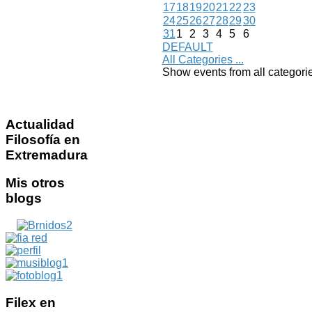
17
18
19
20
21
22
23
24
25
26
27
28
29
30
31
1
2
3
4
5
6
DEFAULT
All Categories ...
Show events from all categori
Actualidad
Filosofía en
Extremadura
Mis
otros
blogs
Filex
en