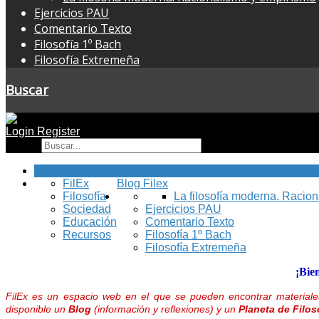
Ejercicios PAU
Comentario Texto
Filosofía 1º Bach
Filosofía Extremeña
Buscar
Login
Register
Buscar
Inicio
FilEx
Blog Filex
Filosofía
La filosofía moderna. Racio
Sociedad
Ejercicios PAU
Educación
Comentario Texto
Recursos
Filosofía 1º Bach
Filosofía Extremeña
¡Bie
FilEx es un espacio web en el que se pueden encontrar materiales
disponible un
Blog
(información y reflexiones) y un
Planeta de Filos