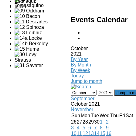
Está aquí:
Inicio
Events Calendar
October,
2021
By Year
By Month
By Week
Today
Jump to month
Jump to m
September
October 2021
November
Sun
Mon
Tue
Wed
Thu
Fri
Sat
26
27
28
29
30
1
2
3
4
5
6
7
8
9
10
11
12
13
14
15
16