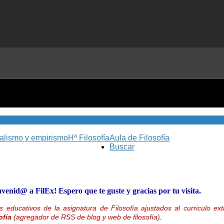
nalismo y empirismo
Hª Filosofía
Aula de Filosofía
Buscar
nvenid@ a FilEx! Espero que te guste y gracias por tu visita.
 educativos de la asignatura de Filosofía ajustados al curriculo 
ofía
(agregador de RSS de blog y web de filosofía).