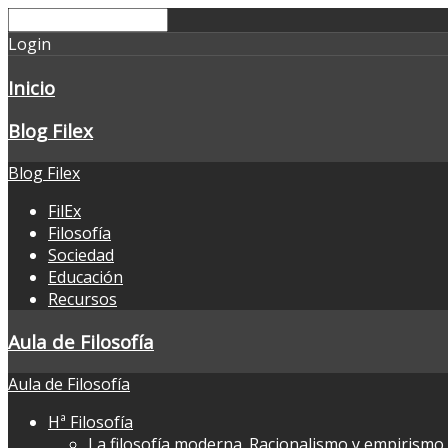
Login
Inicio
Blog Filex
Blog Filex
FilEx
Filosofía
Sociedad
Educación
Recursos
Aula de Filosofía
Aula de Filosofía
Hª Filosofía
La filosofía moderna. Racionalismo y empirismo