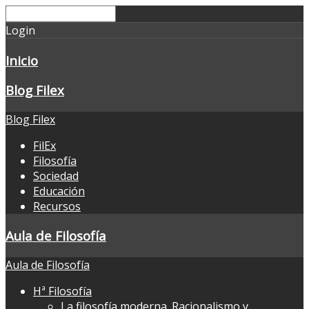
Login
Inicio
Blog Filex
Blog Filex
FilEx
Filosofía
Sociedad
Educación
Recursos
Aula de Filosofía
Aula de Filosofía
Hª Filosofía
La filosofía moderna. Racionalismo y