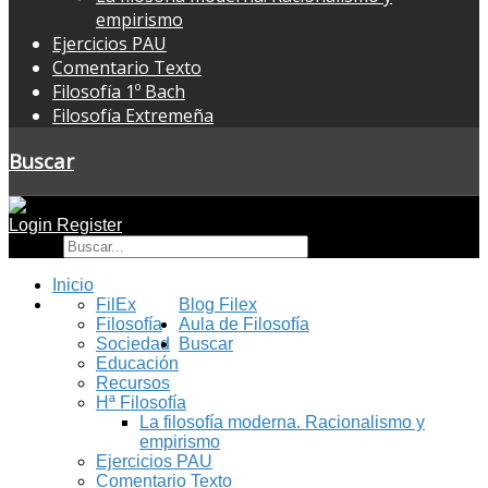
empirismo
Ejercicios PAU
Comentario Texto
Filosofía 1º Bach
Filosofía Extremeña
Buscar
Login
Register
Buscar
Inicio
FilEx
Blog Filex
Filosofía
Aula de Filosofía
Sociedad
Buscar
Educación
Recursos
Hª Filosofía
La filosofía moderna. Racionalismo y
empirismo
Ejercicios PAU
Comentario Texto