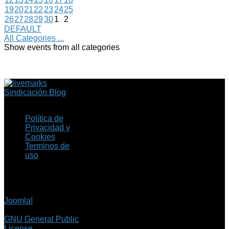
19
20
21
22
23
24
25
26
27
28
29
30
1
2
DEFAULT
All Categories ...
Show events from all categories
Sindicación Blog
Política de
Privacidad y
Cookies
Terminos de
uso
Copyright © 2026 Fil.ex
. Todos los derechos
reservados.
Joomla!
es software
libre, liberado bajo la
GNU General Public
License.