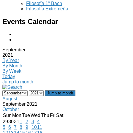
Filosofía 1º Bach
Filosofía Extremeña
Events Calendar
September,
2021
By Year
By Month
By Week
Today
Jump to month
Jump to month
August
September 2021
October
Sun
Mon
Tue
Wed
Thu
Fri
Sat
29
30
31
1
2
3
4
5
6
7
8
9
10
11
12
13
14
15
16
17
18