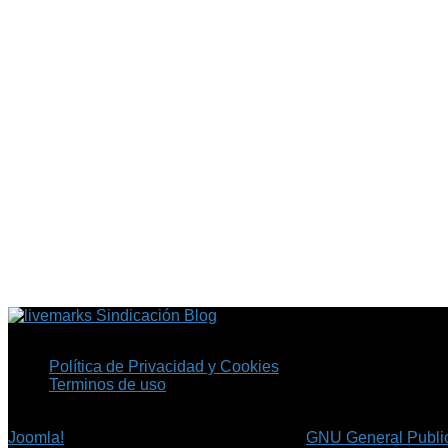
Sindicación Blog
Política de Privacidad y Cookies
Terminos de uso
Copyright © 2026 Fil.ex . Todos los derechos reservados.
Joomla!
es software libre, liberado bajo la
GNU General Public