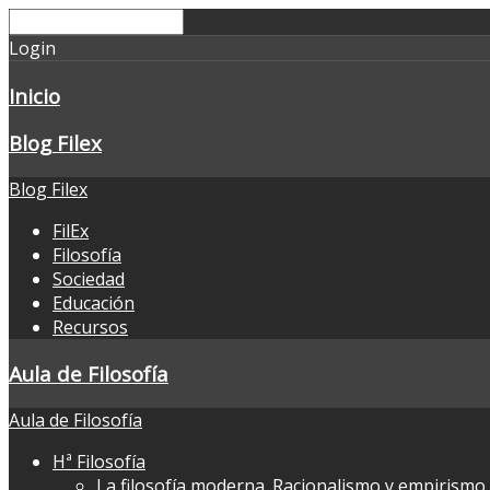
Login
Inicio
Blog Filex
Blog Filex
FilEx
Filosofía
Sociedad
Educación
Recursos
Aula de Filosofía
Aula de Filosofía
Hª Filosofía
La filosofía moderna. Racionalismo y empirismo