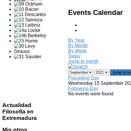
Events Calendar
By Year
By Month
By Week
Today
Jump to month
Jump to m
Preceding Day
Wednesday 15 September 20
Following Day
No events were found
Actualidad
Filosofía en
Extremadura
Mis
otros