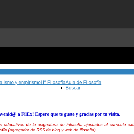
nalismo y empirismo
Hª Filosofía
Aula de Filosofía
Buscar
nvenid@ a FilEx! Espero que te guste y gracias por tu visita.
 educativos de la asignatura de Filosofía ajustados al curriculo 
ofía
(agregador de RSS de blog y web de filosofía).