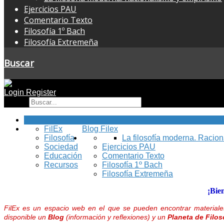
Ejercicios PAU
Comentario Texto
Filosofía 1º Bach
Filosofía Extremeña
Buscar
Login
Register
Buscar
Inicio
FilEx
Blog Filex
Filosofía
La filosofía moderna. Racio
Sociedad
Ejercicios PAU
Educación
Comentario Texto
Recursos
Filosofía 1º Bach
Filosofía Extremeña
¡Bie
FilEx es un espacio web en el que se pueden encontrar materiales
disponible un
Blog
(información y reflexiones) y un
Planeta de Filos