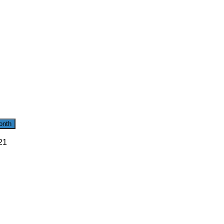
onth
21