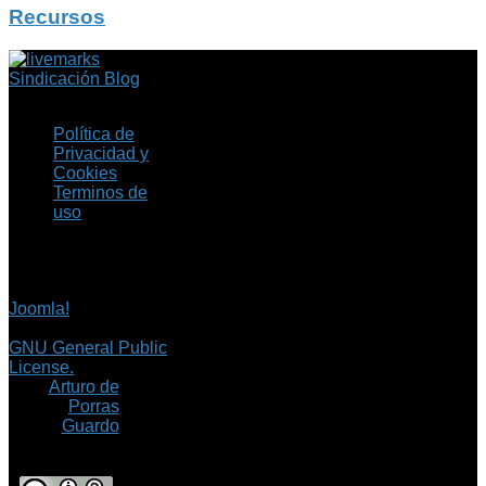
Recursos
Sindicación Blog
Política de
Privacidad y
Cookies
Terminos de
uso
Copyright © 2026 Fil.ex
. Todos los derechos
reservados.
Joomla!
es software
libre, liberado bajo la
GNU General Public
License.
©
Arturo de
Porras
Guardo