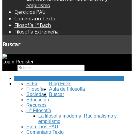
empirismo
Ejercicios PAU
Comentario Texto
Filosofía 1º Bach
Filosofía Extremeña
Buscar
Login
Register
Buscar
Inicio
FilEx
Blog Filex
Filosofía
Aula de Filosofía
Sociedad
Buscar
Educación
Recursos
Hª Filosofía
La filosofía moderna. Racionalismo y
empirismo
Ejercicios PAU
Comentario Texto