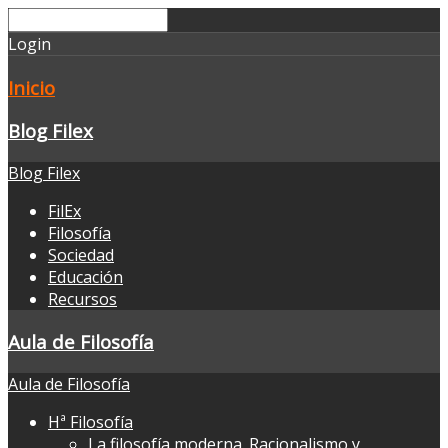
Login
Inicio
Blog Filex
Blog Filex
FilEx
Filosofía
Sociedad
Educación
Recursos
Aula de Filosofía
Aula de Filosofía
Hª Filosofía
La filosofía moderna. Racionalismo y