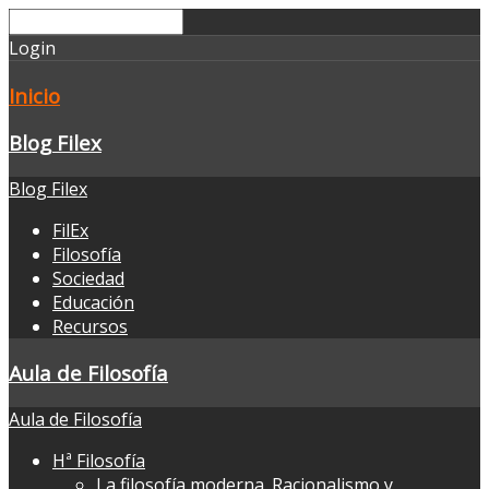
Login
Inicio
Blog Filex
Blog Filex
FilEx
Filosofía
Sociedad
Educación
Recursos
Aula de Filosofía
Aula de Filosofía
Hª Filosofía
La filosofía moderna. Racionalismo y