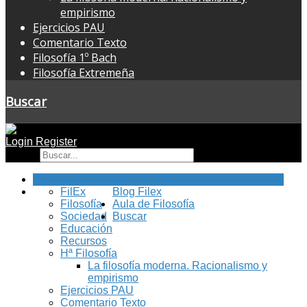
empirismo
Ejercicios PAU
Comentario Texto
Filosofía 1º Bach
Filosofía Extremeña
Buscar
Login
Register
Buscar
Inicio
FilEx
Blog Filex
Filosofía
Aula de Filosofía
Sociedad
Buscar
Educación
Recursos
Hª Filosofía
La filosofía moderna. Racionalismo y
empirismo
Ejercicios PAU
Comentario Texto