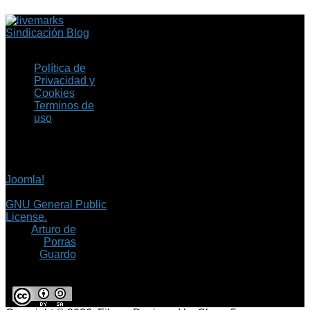
Sindicación Blog
Política de
Privacidad y
Cookies
Terminos de
uso
Copyright © 2026 Fil.ex
. Todos los derechos
reservados.
Joomla!
es software
libre, liberado bajo la
GNU General Public
License.
©
Arturo de
Porras
Guardo