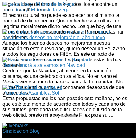
llegué a clase de uno de mis grupos, los encontré un
poco revueltos, era su …
La cultura y "El toro de la Vega"
El hecho cultural no puede establecer por si mismo la
bondad de dicho hecho. Que un hecho sea cultural no
legitima moralmente dicho hecho. Los que hoy, de una
forma u otra, han conseguido matar a Rompesuelas han
basado, en …
Los buenos deseos no mejorarán el año nuevo
Aunque los buenos deseos no mejorarán nuestra
situación en este nuevo año, quiero desear un Feliz Año
a todos los seguidores de FilEx. Es este un acto de
cortesía y un deseo sincero. Es propio de estas fechas
desear lo …
Nadie vendrá a salvarnos en Navidad
Cierto es que la Navidad, al menos en la tradición
cristiana, es una celebración salvífica. No en vano el
Mesías viene al mundo para salvar a la humanidad. No
es menos cierto que nos encontramos deseosos de que
alguien nos …
Propuestas Asamblea Sol
Estas propuestas me las han pasado esta mañana, no es
que esté totalmente de acuerdo con todos y cada uno de
sus puntos, pero dada las dificultades de difusión de la
web oficial, presto mi apoyo desde Filex para su …
CedThumbnails
Sindicación Blog