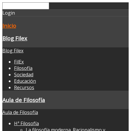
Login
Inicio
Blog Filex
Blog Filex
FilEx
Filosofía
Sociedad
Educación
Recursos
Aula de Filosofía
Aula de Filosofía
Hª Filosofía
La filosofía moderna. Racionalismo y