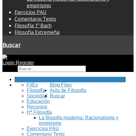
empirismo
Ejercicios PAU
Comentario Texto
Filosofía 1º Bach
Filosofía Extremeña
Buscar
Login
Register
Buscar
Inicio
FilEx
Blog Filex
Filosofía
Aula de Filosofía
Sociedad
Buscar
Educación
Recursos
Hª Filosofía
La filosofía moderna. Racionalismo y
empirismo
Ejercicios PAU
Comentario Texto