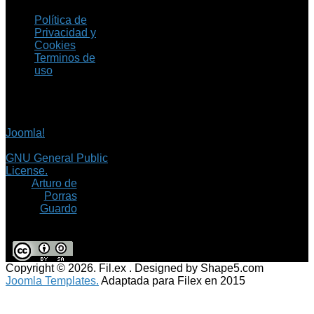
Política de
Privacidad y
Cookies
Terminos de
uso
Copyright © 2026 Fil.ex
. Todos los derechos
reservados.
Joomla!
es software
libre, liberado bajo la
GNU General Public
License.
©
Arturo de
Porras
Guardo
Copyright © 2026. Fil.ex . Designed by Shape5.com
Joomla Templates.
Adaptada para Filex en 2015