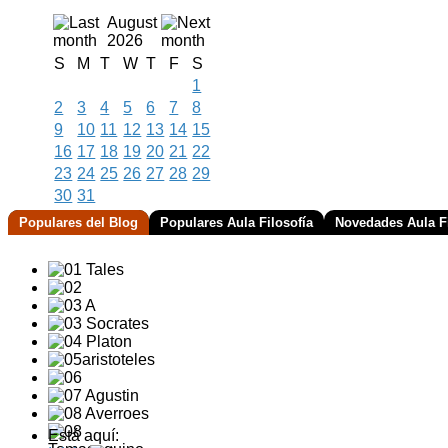
August
2026
S
M
T
W
T
F
S
1
2
3
4
5
6
7
8
9
10
11
12
13
14
15
16
17
18
19
20
21
22
23
24
25
26
27
28
29
30
31
Populares del Blog
Populares Aula Filosofía
Novedades Aula Fi
Está aquí: