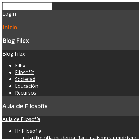
Login
Inicio
Blog Filex
Blog Filex
FilEx
Filosofía
Sociedad
Educación
Recursos
Aula de Filosofía
Aula de Filosofía
Hª Filosofía
La filosofía moderna. Racionalismo y empirismo