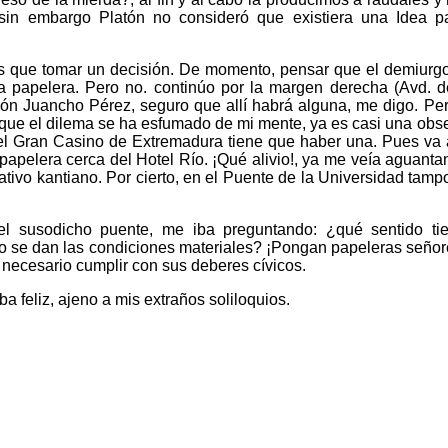
 sin embargo Platón no consideró que existiera una Idea p
 que tomar un decisión. De momento, pensar que el demiurgo
a papelera. Pero no. continúo por la margen derecha (Avd. 
llón Juancho Pérez, seguro que allí habrá alguna, me digo. P
, que el dilema se ha esfumado de mi mente, ya es casi una obs
tel Gran Casino de Extremadura tiene que haber una. Pues va 
na papelera cerca del Hotel Río. ¡Qué alivio!, ya me veía aguant
ativo kantiano. Por cierto, en el Puente de la Universidad tam
el susodicho puente, me iba preguntando: ¿qué sentido tie
o se dan las condiciones materiales? ¡Pongan papeleras señore
necesario cumplir con sus deberes cívicos.
 feliz, ajeno a mis extraños soliloquios.