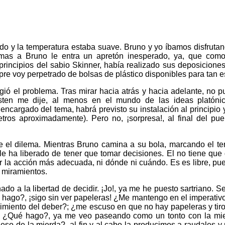
ovido y la temperatura estaba suave. Bruno y yo íbamos disfruta
mas a Bruno le entra un apretón inesperado, ya, que como
 principios del sabio Skinner, había realizado sus deposicione
pre voy perpetrado de bolsas de plástico disponibles para tan e
ió el problema. Tras mirar hacia atrás y hacia adelante, no 
sten me dije, al menos en el mundo de las ideas platónic
 encargado del tema, habrá previsto su instalación al principio y
ros aproximadamente). Pero no, ¡sorpresa!, al final del pu
el dilema. Mientras Bruno camina a su bola, marcando el terr
a le ha liberado de tener que tomar decisiones. El no tiene que
r la acción más adecuada, ni dónde ni cuándo. Es es libre, p
 miramientos.
o a la libertad de decidir. ¡Jo!, ya me he puesto sartriano. S
hago?, ¡sigo sin ver papeleras! ¿Me mantengo en el imperativo
imiento del deber?; ¿me escuso en que no hay papeleras y tiro 
cio! ¿Qué hago?, ya me veo paseando como un tonto con la mi
eso de la mierda?, al fin y al cabo la producimos a raudales y