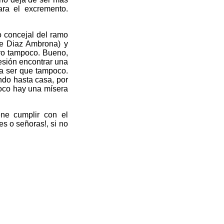
ara el excremento.
 concejal del ramo
de Diaz Ambrona) y
ero tampoco. Bueno,
esión encontrar una
a ser que tampoco.
ando hasta casa, por
poco hay una mísera
ne cumplir con el
s o señoras!, si no