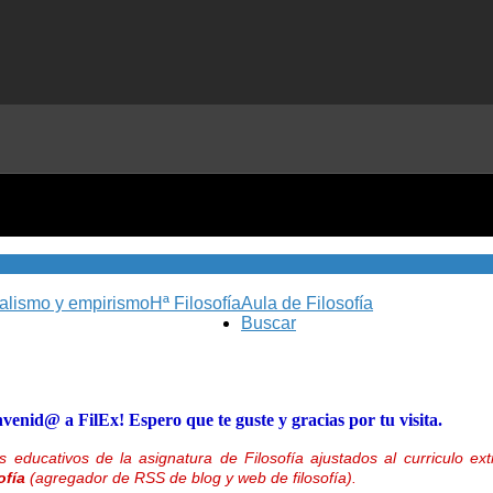
nalismo y empirismo
Hª Filosofía
Aula de Filosofía
Buscar
nvenid@ a FilEx! Espero que te guste y gracias por tu visita.
 educativos de la asignatura de Filosofía ajustados al curriculo 
ofía
(agregador de RSS de blog y web de filosofía).