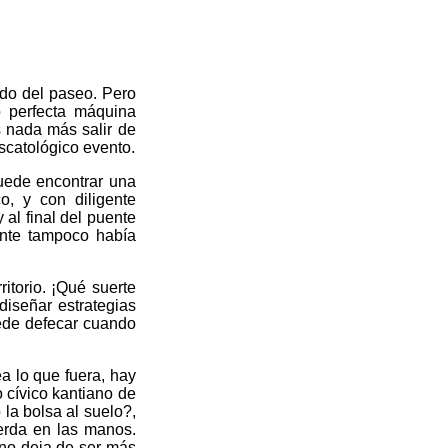
ndo del paseo. Pero
 perfecta máquina
s nada más salir de
scatológico evento.
puede encontrar una
o, y con diligente
 al final del puente
ente tampoco había
itorio. ¡Qué suerte
 diseñar estrategias
uede defecar cuando
ea lo que fuera, hay
 cívico kantiano de
la bolsa al suelo?,
erda en las manos.
 no deja de ser más