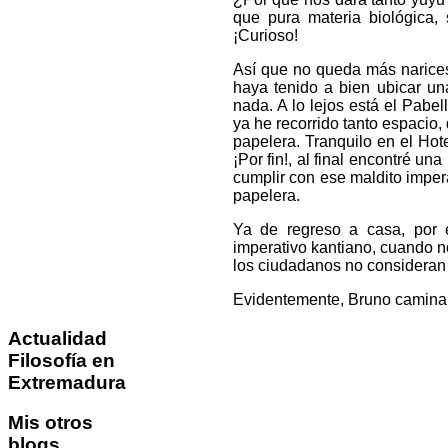
que pura materia biológica,
¡Curioso!
Así que no queda más narices
haya tenido a bien ubicar un
nada. A lo lejos está el Pabe
ya he recorrido tanto espacio
papelera. Tranquilo en el Ho
¡Por fin!, al final encontré u
cumplir con ese maldito imper
papelera.
Ya de regreso a casa, por 
imperativo kantiano, cuando n
los ciudadanos no consideran 
Evidentemente, Bruno caminaba
Actualidad
Filosofía en
Extremadura
Mis
otros
blogs