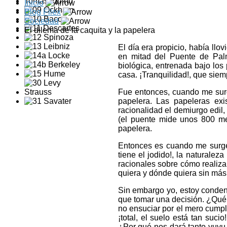
Inicio
Blog Filex
Sociedad
El dilema de la caquita y la papelera
El día era propicio, había ll
en mitad del Puente de Pal
biológica, entrenada bajo los
casa. ¡Tranquilidad!, que siem
Fue entonces, cuando me surg
papelera. Las papeleras exi
racionalidad el demiurgo edil,
(el puente mide unos 800 met
papelera.
Entonces es cuando me surge 
tiene el jodido!, la naturalez
racionales sobre cómo realiza
quiera y dónde quiera sin más
Sin embargo yo, estoy condenad
que tomar una decisión. ¿Qué 
no ensuciar por el mero cumpl
¡total, el suelo está tan su
¿Por qué nos dará tanto yuyu 