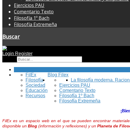
Ejercicios PAU
Comentario Texto
Filosofía 1º Bach
Filosofía Extremeña
Buscar
Login
Register
Buscar
Inicio
FilEx
Blog Filex
Filosofía
La filosofía moderna. Racio
Sociedad
Ejercicios PAU
Educación
Comentario Texto
Recursos
Filosofía 1º Bach
Filosofía Extremeña
¡Bie
FilEx es un espacio web en el que se pueden encontrar materiales
disponible un
Blog
(información y reflexiones) y un
Planeta de Filos