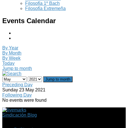
Filosofía 1º Bach
Filosofía Extremeña
Events Calendar
By Year
By Month
By Week
Today
Jump to month
Jump to month
Preceding Day
Sunday 23 May 2021
Following Day
No events were found
Sindicación Blog