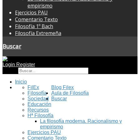
empirismo
Ejercicios PAU
Comentario Texto
Filosofía 1º Bach
Filosofía Extremeña
Buscar
Login
Register
Buscar
Inicio
FilEx
Blog Filex
Filosofía
Aula de Filosofía
Sociedad
Buscar
Educación
Recursos
Hª Filosofía
La filosofía moderna. Racionalismo y
empirismo
Ejercicios PAU
Comentario Texto