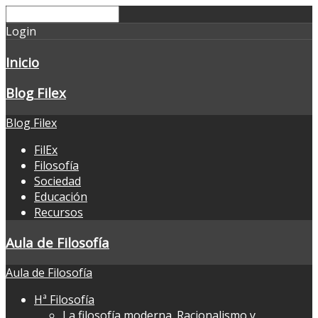
Login
Inicio
Blog Filex
Blog Filex
FilEx
Filosofía
Sociedad
Educación
Recursos
Aula de Filosofía
Aula de Filosofía
Hª Filosofía
La filosofía moderna. Racionalismo y