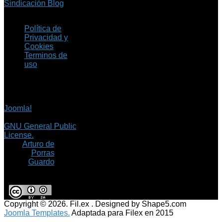
Sindicación Blog
Política de
Privacidad y
Cookies
Terminos de
uso
Copyright © 2026 Fil.ex
. Todos los derechos
reservados.
Joomla!
es software
libre, liberado bajo la
GNU General Public
License.
©
Arturo de
Porras
Guardo
Copyright © 2026. Fil.ex . Designed by Shape5.com
Joomla Templates.
Adaptada para Filex en 2015