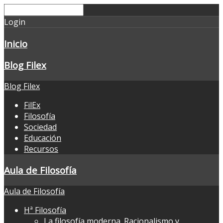
Login
Inicio
Blog Filex
Blog Filex
FilEx
Filosofía
Sociedad
Educación
Recursos
Aula de Filosofía
Aula de Filosofía
Hª Filosofía
La filosofía moderna. Racionalismo y