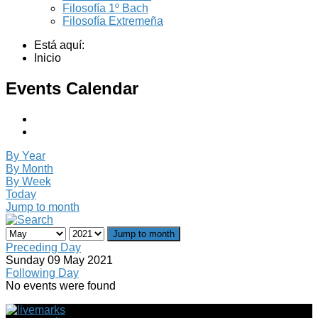
Filosofía 1º Bach
Filosofía Extremeña
Está aquí:
Inicio
Events Calendar
By Year
By Month
By Week
Today
Jump to month
Jump to month
Preceding Day
Sunday 09 May 2021
Following Day
No events were found