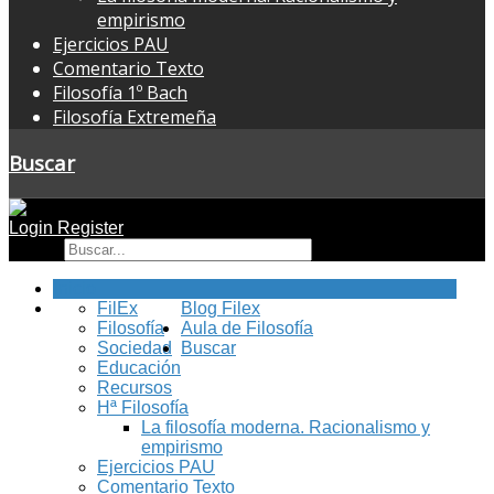
empirismo
Ejercicios PAU
Comentario Texto
Filosofía 1º Bach
Filosofía Extremeña
Buscar
Login
Register
Buscar
Inicio
FilEx
Blog Filex
Filosofía
Aula de Filosofía
Sociedad
Buscar
Educación
Recursos
Hª Filosofía
La filosofía moderna. Racionalismo y
empirismo
Ejercicios PAU
Comentario Texto