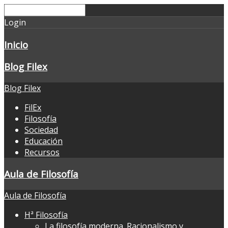
Login
Inicio
Blog Filex
Blog Filex
FilEx
Filosofía
Sociedad
Educación
Recursos
Aula de Filosofía
Aula de Filosofía
Hª Filosofía
La filosofía moderna. Racionalismo y