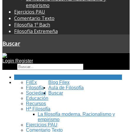
empirismo
Ejercicios PAU
Comentario Texto
Filosofía 1º Bach
Filosofía Extremeña
Buscar
Login
Register
Buscar
Inicio
FilEx
Blog Filex
Filosofía
Aula de Filosofía
Sociedad
Buscar
Educación
Recursos
Hª Filosofía
La filosofía moderna. Racionalismo y
empirismo
Ejercicios PAU
Comentario Texto