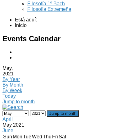
Filosofía 1º Bach
Filosofía Extremeña
Está aquí:
Inicio
Events Calendar
May,
2021
By Year
By Month
By Week
Today
Jump to month
Jump to month
April
May 2021
June
Sun
Mon
Tue
Wed
Thu
Fri
Sat