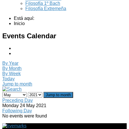
Filosofía 1º Bach
Filosofía Extremeña
Está aquí:
Inicio
Events Calendar
By Year
By Month
By Week
Today
Jump to month
Jump to month
Preceding Day
Monday 24 May 2021
Following Day
No events were found