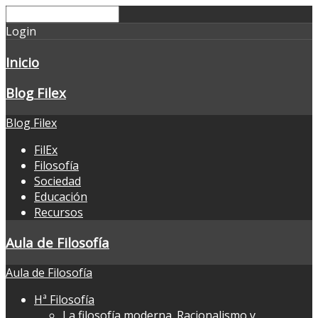
Login
Inicio
Blog Filex
Blog Filex
FilEx
Filosofía
Sociedad
Educación
Recursos
Aula de Filosofía
Aula de Filosofía
Hª Filosofía
La filosofía moderna. Racionalismo y