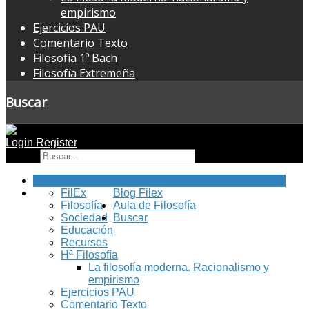
empirismo
Ejercicios PAU
Comentario Texto
Filosofía 1º Bach
Filosofía Extremeña
Buscar
Login
Register
Buscar
Inicio
FilEx
Blog Filex
Filosofía
Aula de Filosofía
Sociedad
Buscar
Educación
Recursos
Hª Filosofía
La filosofía moderna. Racionalismo y
empirismo
Ejercicios PAU
Comentario Texto