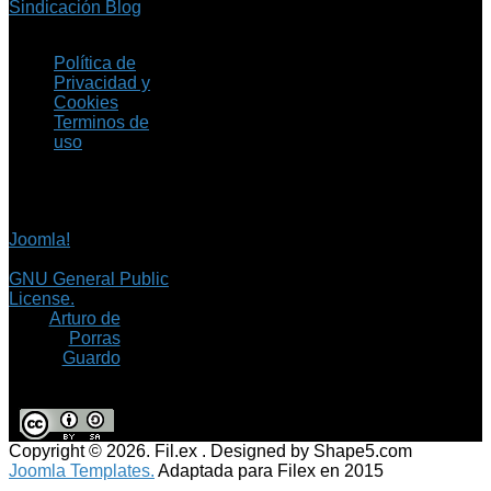
Sindicación Blog
Política de
Privacidad y
Cookies
Terminos de
uso
Copyright © 2026 Fil.ex
. Todos los derechos
reservados.
Joomla!
es software
libre, liberado bajo la
GNU General Public
License.
©
Arturo de
Porras
Guardo
Copyright © 2026. Fil.ex . Designed by Shape5.com
Joomla Templates.
Adaptada para Filex en 2015